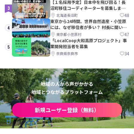
【１名採用予定】日本中を飛び回る！長
3
沼町移住コーディネーターを募集しま
す！
48
北海道長沼町
東京から24時間。世界自然遺産・小笠原
には、なぜ移住者が多い？ 村長に聞いて
4
みた
47
東京都小笠原村
「LocalCoop大和高原プロジェクト」事
業開発担当者を募集
5
34
奈良県奈良市
地域の人から声がかかる
地域とつながるプラットフォーム
新規ユーザー登録（無料）