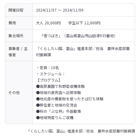
開催日程
2024/11/07 〜 2024/11/09
費用
大人 20,000円　　学生以下 12,000円
集合場所
　「雪つばき」（富山県富山市山田湯935番地）
募集者 / 主
「くらしたい国、富山」推進本部／担当　農林水産部農
催者
村振興課
・定員：10名

・スケジュール：

【プログラム】

●高原農園で秋野菜収穫体験

その他
●地域の直売店へ出荷体験

●地元産の蕎麦粉を使ったそば打ち体験

●移住者と地域の交流会

●秋の「ぶな林」牛岳散策

●地域特産りんご収穫
「くらしたい国、富山」推進本部／担当 農林水産部農村振興課