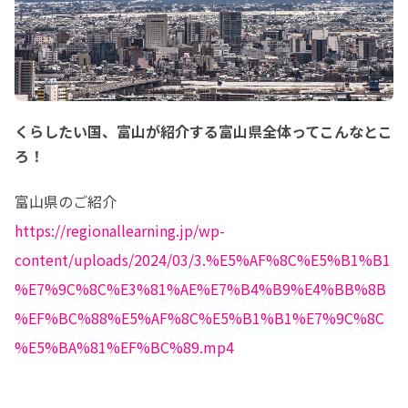
くらしたい国、富山が紹介する富山県全体ってこんなとこ
ろ！
https://regionallearning.jp/wp-
content/uploads/2024/03/3.%E5%AF%8C%E5%B1%B1
%E7%9C%8C%E3%81%AE%E7%B4%B9%E4%BB%8B
%EF%BC%88%E5%AF%8C%E5%B1%B1%E7%9C%8C
%E5%BA%81%EF%BC%89.mp4