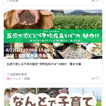
46
お仕事
五感で感じる千年の歴史”伊吹在来そば”の魅力 種まき編
滋賀県米原市
14
イベント・体験