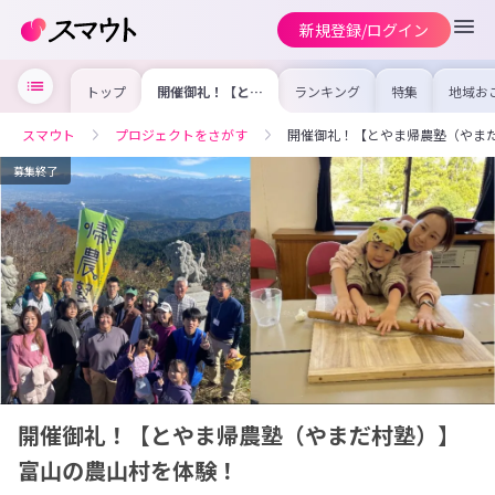
新規登録/ログイン
トップ
開催御礼！【とや
ランキング
特集
地域お
ま帰農塾（やまだ
の求人
村塾）】富山の農
を集め
山村を体験！
事内容
スマウト
プロジェクトをさがす
開催御礼！【とやま帰農塾（やま
を比較
合った
けよう
募集終了
開催御礼！【とやま帰農塾（やまだ村塾）】
富山の農山村を体験！