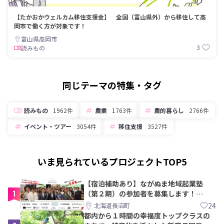
【たかおかウェルカム移住支援金】 全国（富山県外）から移住して高
岡市で働く方が対象です！
富山県高岡市
3
読みもの
同じテーマの特集・タグ
読みもの
1962件
農業
1763件
農的暮らし
2766件
イベント・ツアー
3054件
移住支援
3527件
いま見られているプロジェクトTOP5
【宿泊補助あり】ながぬま地域起業塾
1
（第２期）の参加者を募集します！
【8/21〆】
24
北海道長沼町
都内から１時間の幸福度トップクラスの