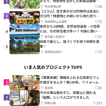
2
まちで、特産物を活かした新商品開発＆
PRメンバー募集！
46
埼玉県鳩山町
【コラム】空き家のゼロ円物件は本当に
3
ゼロ円？残置物との戦いから得た四つの
教訓｜新上五島町
31
長崎県新上五島町
東京から24時間。世界自然遺産・小笠原
には、なぜ移住者が多い？ 村長に聞いて
4
みた
47
東京都小笠原村
白馬で暮らし、宿づくりを担う仲間を募
集！
5
27
長野県白馬村
いま人気のプロジェクトTOP5
【事業承継】情緒あふれる古民家カフェ
1
を継ぎませんか？築100年、リフォームか
ら約10年！
65
高知県
今の仕事は辞めずに。和歌山と関わる
2
「副業」という入口ができました
103
和歌山県