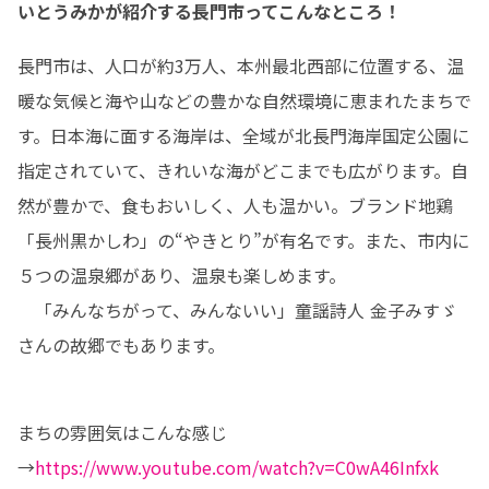
いとうみかが紹介する長門市ってこんなところ！
長門市は、人口が約3万人、本州最北西部に位置する、温
暖な気候と海や山などの豊かな自然環境に恵まれたまちで
す。日本海に面する海岸は、全域が北長門海岸国定公園に
指定されていて、きれいな海がどこまでも広がります。自
然が豊かで、食もおいしく、人も温かい。ブランド地鶏
「長州黒かしわ」の“やきとり”が有名です。また、市内に
５つの温泉郷があり、温泉も楽しめます。

　「みんなちがって、みんないい」童謡詩人 金子みすゞ
さんの故郷でもあります。
まちの雰囲気はこんな感じ
→
https://www.youtube.com/watch?v=C0wA46Infxk