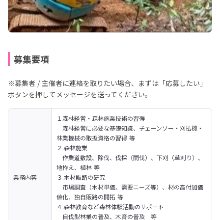
募集要項
※募集者 / 主催者に連絡を取りたい場合、まずは「応募したい」
ボタンを押してメッセージを送ってください。
１森林経営・森林施業技術の習得

　森林経営に必要な基礎知識、チェーンソー・刈払機・
林業機械の取扱資格の習得 等
２.森林施業

　作業道敷設、除伐、伐採（間伐）、下刈（草刈り）、
地拵え、植林 等
業務内容
３.木材販路の研究

　市場調査（木材単価、需要ニーズ等）、材の高付加価
値化、独自販路の開拓 等
４.森林教育など森林体験活動のサポート

　自伐型林業の普及、木育の普及　等