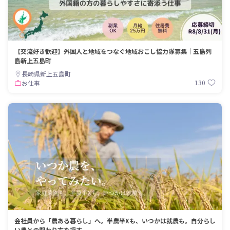
【交流好き歓迎】外国人と地域をつなぐ地域おこし協力隊募集｜五島列
島新上五島町
長崎県新上五島町
130
お仕事
会社員から「農ある暮らし」へ。半農半Xも、いつかは就農も。自分らし
い農との関わり方を探す。