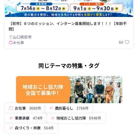
【萩市】８つのミッション、インターン募集開始します！！！【年齢不
問】
山口県萩市
60
お仕事
同じテーマの特集・タグ
お仕事
3680件
農的暮らし
2766件
事業承継
474件
地域おこし協力隊
6946件
森づくり・林業
564件