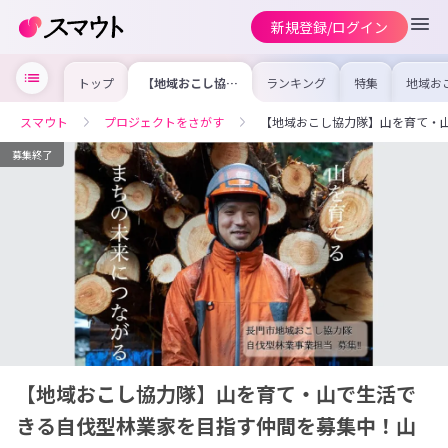
新規登録/ログイン
トップ
【地域おこし協力
ランキング
特集
地域お
隊】山を育て・山
の求人
で生活できる自伐
を集め
型林業家を目指す
事内容
スマウト
プロジェクトをさがす
【地域おこし協力隊】山を育て・
仲間を募集中！山
を比較
口県長門市
合った
けよう
募集終了
【地域おこし協力隊】山を育て・山で生活で
きる自伐型林業家を目指す仲間を募集中！山