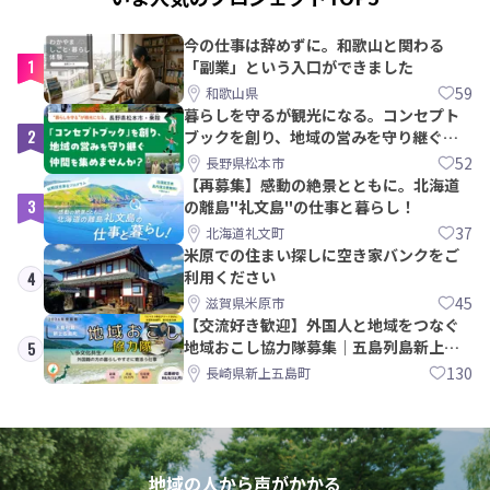
今の仕事は辞めずに。和歌山と関わる
1
「副業」という入口ができました
59
和歌山県
暮らしを守るが観光になる。コンセプト
2
ブックを創り、地域の営みを守り継ぐ仲
間を集めませんか？
52
長野県松本市
【再募集】感動の絶景とともに。北海道
3
の離島"礼文島"の仕事と暮らし！
37
北海道礼文町
米原での住まい探しに空き家バンクをご
利用ください
4
45
滋賀県米原市
【交流好き歓迎】外国人と地域をつなぐ
地域おこし協力隊募集｜五島列島新上五
5
島町
130
長崎県新上五島町
地域の人から声がかかる