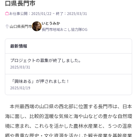
口県長門市
お仕事
公開：2025/01/22
~
終了：2025/03/31
いとうみか
山口県長門市
長門市地域おこし協力隊OG
最新情報
プロジェクトの募集が終了しました。
2025/03/31
「興味ある」が押されました！
2025/02/19
　本州最西端の山口県の西北部に位置する長門市は、日本
海に面し、比較的温暖な気候と海や山などの豊かな自然環
境に恵まれ、これらを活かした農林水産業と、５つの温泉
郷や貴重な歴史・文化資源を活かした観光産業を基幹産業