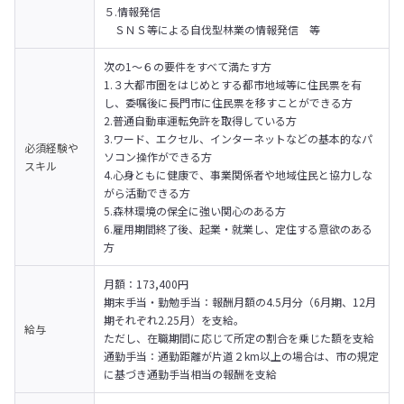
５.情報発信

　ＳＮＳ等による自伐型林業の情報発信　等
次の1～６の要件をすべて満たす方
1.３大都市圏をはじめとする都市地域等に住民票を有
し、委嘱後に長門市に住民票を移すことができる方

2.普通自動車運転免許を取得している方

3.ワード、エクセル、インターネットなどの基本的なパ
必須経験や
ソコン操作ができる方

スキル
4.心身ともに健康で、事業関係者や地域住民と協力しな
がら活動できる方

5.森林環境の保全に強い関心のある方

6.雇用期間終了後、起業・就業し、定住する意欲のある
方
月額：173,400円

期末手当・勤勉手当：報酬月額の4.5月分（6月期、12月
期それぞれ2.25月）を支給。

給与
ただし、在職期間に応じて所定の割合を乗じた額を支給

通勤手当：通勤距離が片道２km以上の場合は、市の規定
に基づき通勤手当相当の報酬を支給