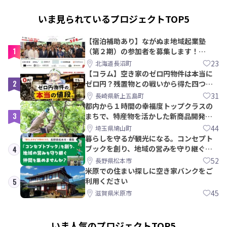
いま見られているプロジェクトTOP5
【宿泊補助あり】ながぬま地域起業塾
1
（第２期）の参加者を募集します！
【8/21〆】
23
北海道長沼町
【コラム】空き家のゼロ円物件は本当に
2
ゼロ円？残置物との戦いから得た四つの
教訓｜新上五島町
31
長崎県新上五島町
都内から１時間の幸福度トップクラスの
3
まちで、特産物を活かした新商品開発＆
PRメンバー募集！
44
埼玉県鳩山町
暮らしを守るが観光になる。コンセプト
ブックを創り、地域の営みを守り継ぐ仲
4
間を集めませんか？
52
長野県松本市
米原での住まい探しに空き家バンクをご
利用ください
5
45
滋賀県米原市
いま人気のプロジェクトTOP5