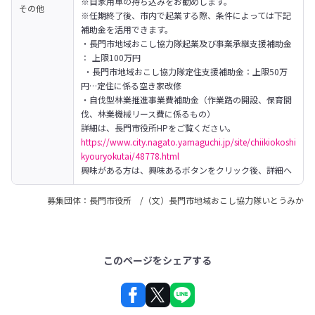
※自家用車の持ち込みをお勧めします。

その他
※任期終了後、市内で起業する際、条件によっては下記
補助金を活用できます。

・長門市地域おこし協力隊起業及び事業承継支援補助金 
： 上限100万円

 ・長門市地域おこし協力隊定住支援補助金：上限50万
円…定住に係る空き家改修

・自伐型林業推進事業費補助金（作業路の開設、保育間
伐、林業機械リース費に係るもの）
https://www.city.nagato.yamaguchi.jp/site/chiikiokoshi
kyouryokutai/48778.html
興味がある方は、興味あるボタンをクリック後、詳細へ
募集団体：長門市役所 /（文）長門市地域おこし協力隊いとうみか
このページをシェアする