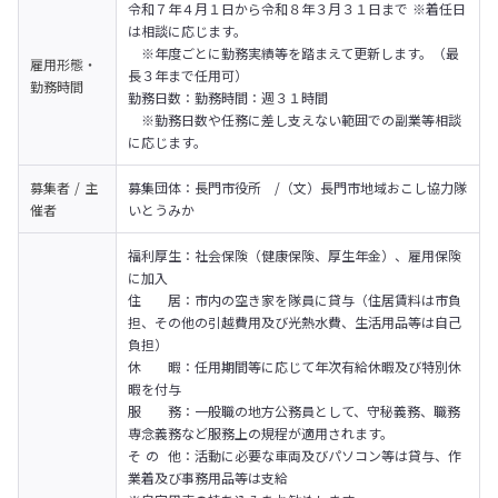
令和７年４月１日から令和８年３月３１日まで ※着任日
は相談に応じます。

　※年度ごとに勤務実績等を踏まえて更新します。（最
雇用形態・
長３年まで任用可）
勤務時間
勤務日数：勤務時間：週３１時間

　※勤務日数や任務に差し支えない範囲での副業等相談
に応じます。
募集者 / 主
募集団体：長門市役所　/（文）長門市地域おこし協力隊
催者
いとうみか
福利厚生：社会保険（健康保険、厚生年金）、雇用保険
に加入

住　　居：市内の空き家を隊員に貸与（住居賃料は市負
担、その他の引越費用及び光熱水費、生活用品等は自己
負担）

休　　暇：任用期間等に応じて年次有給休暇及び特別休
暇を付与

服　　務：一般職の地方公務員として、守秘義務、職務
専念義務など服務上の規程が適用されます。

そ の  他：活動に必要な車両及びパソコン等は貸与、作
業着及び事務用品等は支給
