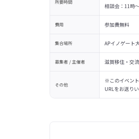
所要時間
相談会：11時～
参加費無料
費用
APイノゲート大
集合場所
滋賀移住・交
募集者 / 主催者
※このイベン
その他
URLをお送り