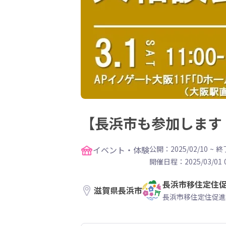
【長浜市も参加します
イベント・体験
公開：2025/02/10
~
終了
開催日程：
2025/03/01 
長浜市移住定住
滋賀県長浜市
長浜市移住定住促進