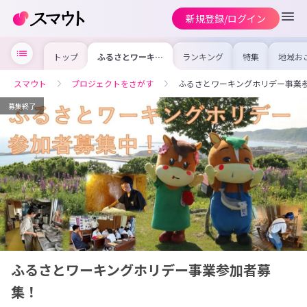
新規登録/ログイン
トップ
ふるさとワーキン
ランキング
特集
地域お
グホリデー事業参
の求人
加者募集！
を集め
事内容
スマウト
プロジェクトをさがす
ふるさとワーキングホリデー事業
を比較
合った
けよう
募集終了
ふるさとワーキングホリデー事業参加者募
集！