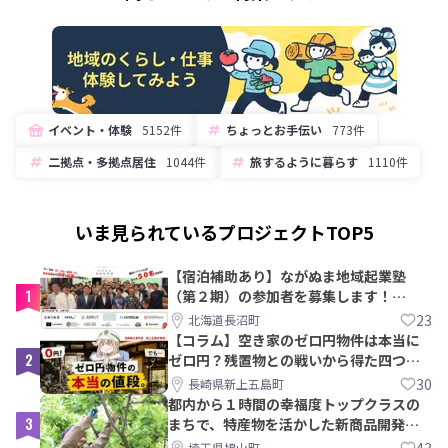
イベント・体験
5152件
ちょっとお手伝い
773件
二拠点・多拠点居住
1044件
旅するように暮らす
1110件
いま見られているプロジェクトTOP5
【宿泊補助あり】ながぬま地域起業塾
1
（第２期）の参加者を募集します！
【8/21〆】
23
北海道長沼町
【コラム】空き家のゼロ円物件は本当に
2
ゼロ円？残置物との戦いから得た四つの
教訓｜新上五島町
30
長崎県新上五島町
都内から１時間の幸福度トップクラスの
3
まちで、特産物を活かした新商品開発＆
PRメンバー募集！
43
埼玉県鳩山町