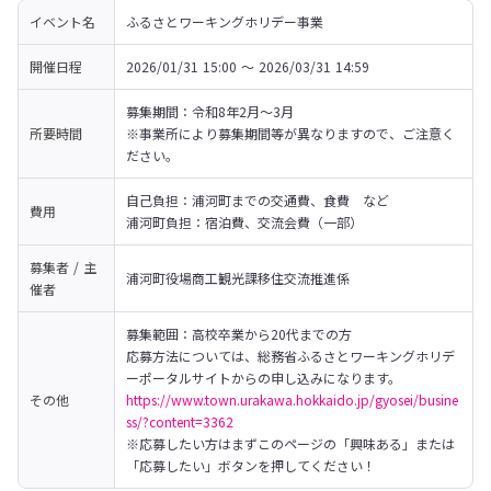
イベント名
ふるさとワーキングホリデー事業
開催日程
2026/01/31 15:00 〜 2026/03/31 14:59
募集期間：令和8年2月～3月

所要時間
※事業所により募集期間等が異なりますので、ご注意く
ださい。
自己負担：浦河町までの交通費、食費　など

費用
浦河町負担：宿泊費、交流会費（一部）
募集者 / 主
浦河町役場商工観光課移住交流推進係
催者
募集範囲：高校卒業から20代までの方

応募方法については、総務省ふるさとワーキングホリデ
その他
https://www.town.urakawa.hokkaido.jp/gyosei/busine
ss/?content=3362
※応募したい方はまずこのページの「興味ある」または
「応募したい」ボタンを押してください！