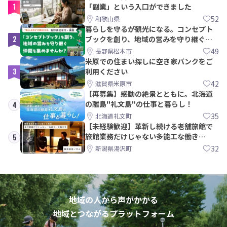
1
「副業」という入口ができました
52
和歌山県
暮らしを守るが観光になる。コンセプト
2
ブックを創り、地域の営みを守り継ぐ仲
間を集めませんか？
49
長野県松本市
米原での住まい探しに空き家バンクをご
3
利用ください
42
滋賀県米原市
【再募集】感動の絶景とともに。北海道
の離島"礼文島"の仕事と暮らし！
4
35
北海道礼文町
【未経験歓迎】革新し続ける老舗旅館で
旅館業務だけじゃない多能工な働き
5
方。 株式会社いせん
32
新潟県湯沢町
地域の人から声がかかる
地域とつながるプラットフォーム