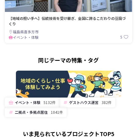
【地域の担い手へ】伝統技術を受け継ぎ、全国に誇るこだわりの豆腐づ
くり
福島県喜多方市
5
イベント・体験
同じテーマの特集・タグ
イベント・体験
5132件
ゲストハウス運営
382件
二拠点・多拠点居住
1041件
いま見られているプロジェクトTOP5