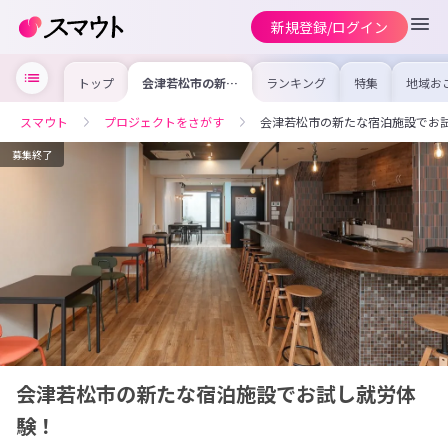
新規登録/ログイン
トップ
会津若松市の新た
ランキング
特集
地域お
な宿泊施設でお試
の求人
し就労体験！
を集め
事内容
スマウト
プロジェクトをさがす
会津若松市の新たな宿泊施設でお
を比較
合った
けよう
募集終了
会津若松市の新たな宿泊施設でお試し就労体
験！