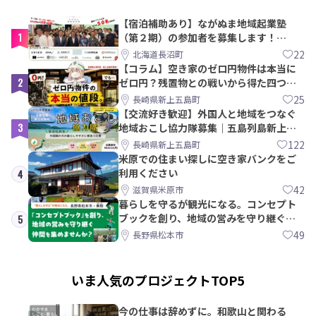
【宿泊補助あり】ながぬま地域起業塾
1
（第２期）の参加者を募集します！
【8/21〆】
22
北海道長沼町
【コラム】空き家のゼロ円物件は本当に
2
ゼロ円？残置物との戦いから得た四つの
教訓｜新上五島町
25
長崎県新上五島町
【交流好き歓迎】外国人と地域をつなぐ
3
地域おこし協力隊募集｜五島列島新上五
島町
122
長崎県新上五島町
米原での住まい探しに空き家バンクをご
利用ください
4
42
滋賀県米原市
暮らしを守るが観光になる。コンセプト
ブックを創り、地域の営みを守り継ぐ仲
5
間を集めませんか？
49
長野県松本市
いま人気のプロジェクトTOP5
今の仕事は辞めずに。和歌山と関わる