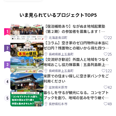
いま見られているプロジェクトTOP5
【宿泊補助あり】ながぬま地域起業塾
1
（第２期）の参加者を募集します！
【8/21〆】
22
北海道長沼町
【コラム】空き家のゼロ円物件は本当に
2
ゼロ円？残置物との戦いから得た四つの
教訓｜新上五島町
25
長崎県新上五島町
【交流好き歓迎】外国人と地域をつなぐ
3
地域おこし協力隊募集｜五島列島新上五
島町
122
長崎県新上五島町
米原での住まい探しに空き家バンクをご
利用ください
4
42
滋賀県米原市
暮らしを守るが観光になる。コンセプト
ブックを創り、地域の営みを守り継ぐ仲
5
間を集めませんか？
49
長野県松本市