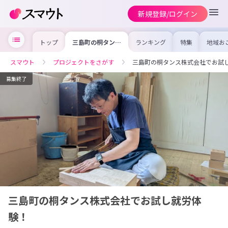
新規登録/ログイン
トップ
三島町の桐タンス
ランキング
特集
地域お
株式会社でお試し
の求人
就労体験！
を集め
事内容
スマウト
プロジェクトをさがす
三島町の桐タンス株式会社でお試
を比較
合った
けよう
募集終了
三島町の桐タンス株式会社でお試し就労体
験！