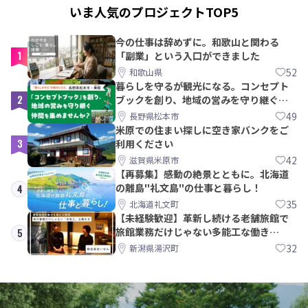
いま人気のプロジェクトTOP5
今の仕事は辞めずに。和歌山と関わる
1
「副業」という入口ができました
52
和歌山県
暮らしを守るが観光になる。コンセプト
2
ブックを創り、地域の営みを守り継ぐ仲
間を集めませんか？
49
長野県松本市
米原での住まい探しに空き家バンクをご
3
利用ください
42
滋賀県米原市
【再募集】感動の絶景とともに。北海道
の離島"礼文島"の仕事と暮らし！
4
35
北海道礼文町
【未経験歓迎】革新し続ける老舗旅館で
旅館業務だけじゃない多能工な働き
5
方。 株式会社いせん
32
新潟県湯沢町