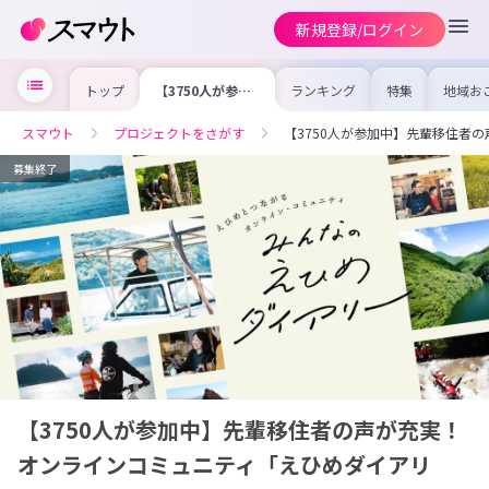
新規登録/ログイン
トップ
【3750人が参加
ランキング
特集
地域お
中】先輩移住者の
の求人
声が充実！オンラ
を集め
インコミュニティ
事内容
スマウト
プロジェクトをさがす
【3750人が参加中】先輩移住者
「えひめダイアリ
を比較
合った
けよう
募集終了
【3750人が参加中】先輩移住者の声が充実！
オンラインコミュニティ「えひめダイアリ