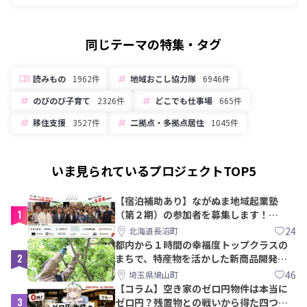
同じテーマの特集・タグ
読みもの
1962件
地域おこし協力隊
6946件
のびのび子育て
2326件
どこでも仕事場
665件
移住支援
3527件
二拠点・多拠点居住
1045件
いま見られているプロジェクトTOP5
【宿泊補助あり】ながぬま地域起業塾
1
（第２期）の参加者を募集します！
【8/21〆】
24
北海道長沼町
都内から１時間の幸福度トップクラスの
2
まちで、特産物を活かした新商品開発＆
PRメンバー募集！
46
埼玉県鳩山町
【コラム】空き家のゼロ円物件は本当に
3
ゼロ円？残置物との戦いから得た四つの