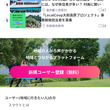
には、なぜ移住者が多い？ 村長に聞いて
4
みた
47
東京都小笠原村
「LocalCoop大和高原プロジェクト」事
業開発担当者を募集
5
34
奈良県奈良市
地域の人から声がかかる
地域とつながるプラットフォーム
新規ユーザー登録（無料）
ユーザー(地域に行きたい人)の方
スマウトとは