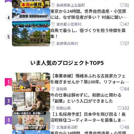
教訓｜新上五島町
31
長崎県新上五島町
東京から24時間。世界自然遺産・小笠原
には、なぜ移住者が多い？ 村長に聞いて
4
みた
47
東京都小笠原村
白馬で暮らし、宿づくりを担う仲間を募
集！
5
27
長野県白馬村
いま人気のプロジェクトTOP5
【事業承継】情緒あふれる古民家カフェ
1
を継ぎませんか？築100年、リフォームか
ら約10年！
64
高知県
今の仕事は辞めずに。和歌山と関わる
2
「副業」という入口ができました
102
和歌山県
【１名採用予定】日本中を飛び回る！長
3
沼町移住コーディネーターを募集しま
す！
48
北海道長沼町
東京から24時間。世界自然遺産・小笠原