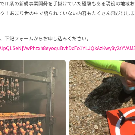
でIT系の新規事業開発を手掛けていた経験もある現役の地域
ク！あまり世の中で語られていない内容もたくさん飛び出しま
/1FAIpQLSeNjVwPhzxh8eyoquBvhDcFo1YLJQkAzKwy8y2sYVAM3