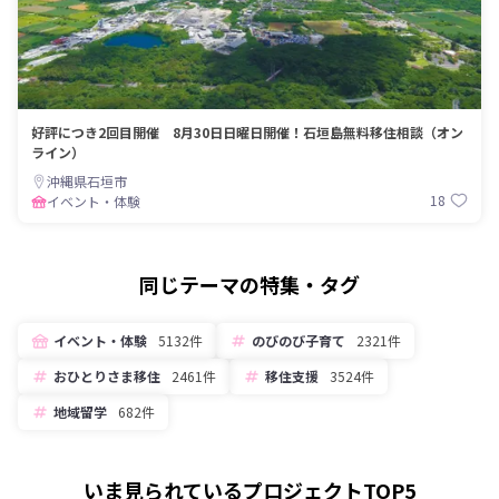
好評につき2回目開催 8月30日日曜日開催！石垣島無料移住相談（オン
ライン）
沖縄県石垣市
18
イベント・体験
同じテーマの特集・タグ
イベント・体験
5132件
のびのび子育て
2321件
おひとりさま移住
2461件
移住支援
3524件
地域留学
682件
いま見られているプロジェクトTOP5