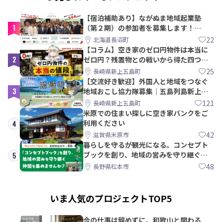
【宿泊補助あり】ながぬま地域起業塾
1
（第２期）の参加者を募集します！
【8/21〆】
22
北海道長沼町
【コラム】空き家のゼロ円物件は本当に
2
ゼロ円？残置物との戦いから得た四つの
教訓｜新上五島町
25
長崎県新上五島町
【交流好き歓迎】外国人と地域をつなぐ
3
地域おこし協力隊募集｜五島列島新上五
島町
121
長崎県新上五島町
米原での住まい探しに空き家バンクをご
利用ください
4
42
滋賀県米原市
暮らしを守るが観光になる。コンセプト
ブックを創り、地域の営みを守り継ぐ仲
5
間を集めませんか？
48
長野県松本市
いま人気のプロジェクトTOP5
今の仕事は辞めずに。和歌山と関わる