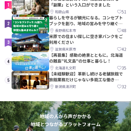
1
「副業」という入口ができました
51
和歌山県
暮らしを守るが観光になる。コンセプト
2
ブックを創り、地域の営みを守り継ぐ仲
間を集めませんか？
48
長野県松本市
米原での住まい探しに空き家バンクをご
3
利用ください
42
滋賀県米原市
【再募集】感動の絶景とともに。北海道
の離島"礼文島"の仕事と暮らし！
4
35
北海道礼文町
【未経験歓迎】革新し続ける老舗旅館で
旅館業務だけじゃない多能工な働き
5
方。 株式会社いせん
32
新潟県湯沢町
地域の人から声がかかる
地域とつながるプラットフォーム