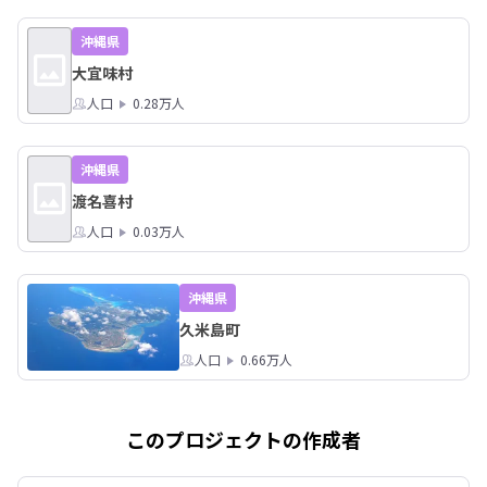
沖縄県
大宜味村
人口
0.28万人
沖縄県
渡名喜村
人口
0.03万人
沖縄県
久米島町
人口
0.66万人
このプロジェクトの作成者