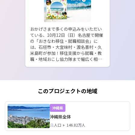
おかげさまで多くの申込みをいただい
ている、10月12日（日）名古屋で開催
の「おきなわ移住・就職相談会」に
は、石垣市・大宜味村・渡名喜村・久
米島町が参加！移住支援から就職・教
職・地域おこし協力隊まで幅広く相談
できます。

前日のいい街発見！地方の暮らしフェ
アとあわせて、ぜひご都合の良い時間
でご参加ください。相談ブースにゆと
りがあり、落ち着いて話ができるのも
このプロジェクトの地域
魅力です。当日は、沖縄移住ガイドブ
ック最新版を配布いたします。
沖縄県
沖縄県全体
人口
146.82万人