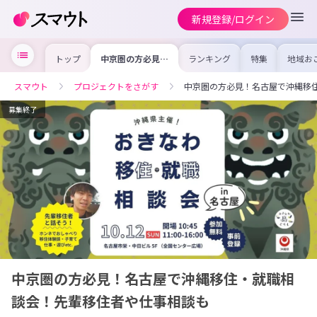
新規登録/ログイン
トップ
中京圏の方必見！
ランキング
特集
地域お
名古屋で沖縄移
の求人
住・就職相談会！
を集め
先輩移住者や仕事
事内容
スマウト
プロジェクトをさがす
中京圏の方必見！名古屋で沖縄移
相談も
を比較
合った
けよう
募集終了
中京圏の方必見！名古屋で沖縄移住・就職相
談会！先輩移住者や仕事相談も