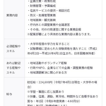
・企画立案・政策形成

・財務管理・予算編成

・住民サービスの提供・相談対応

業務内容
・防災・危機管理業務

・地域振興・観光振興

・庁内外との調整業務や会議運営

・その他、村の行政運営に関する業務全般
※配属部署により具体的な業務内容は異なります。
・大学卒程度の学力を有すること

必須経験や
・試験要綱に定められた受験資格を満たすこと（平成2
スキル
年4月2日〜平成16年4月1日生まれ、日本国籍保持者）
あれば歓迎
・地域活動やボランティア経験

する経験や
・行政やNPO、企業などでの企画・調整業務の経験

スキル
・地域課題解決に関心がある方
初任給：224,600円（令和7年4月1日現在・大学卒の場
合）

※学歴・職歴に応じ加算あり

給与
※扶養、住居、通勤、寒冷地、時間外など各種手当あり

賞与：年2回（令和6年度実績：4.60月分）

昇給：年1回（勤務成績による）