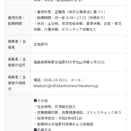
・雇用形態：正職員（地方公務員法に基づく）

雇用形態・
・勤務時間：月〜金 8:30〜17:15（休憩あり）

勤務時間
・休日：土日祝、年次有給休暇、夏季休暇、出産・育児
休暇、介護休暇、ボランティア休暇など
募集者 / 主
北塩原村
催者
募集者 / 主
福島県耶麻郡北塩原村大字北山字姥ヶ作3151
催者の
住所
募集者 / 主
電話：0241-23-3111、メール：
催者の
連絡
kikaku01@vill.kitashiobara.fukushima.jp
先
■その他

・社会保険、共済組合加入

・定期健康診断、各種健康相談、ストレスチェックあり

・採用予定日：令和8年4月1日

・勤務地は北塩原村役場および各施設
■応募方法
