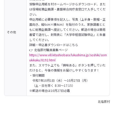
受験申込用紙を村ホームページからダウンロード、また
は役場総務企画課・裏磐梯合同庁舎窓口で入手してくだ
さい。

申込用紙に必要事項を記入し、写真（上半身・脱帽・正
面向き、縦6cm×横4cm）を貼付のうえ、家族調書とと
もに総務企画課へ提出してください。郵送の場合は簡易
その他
書留で送付し、封筒表に「大学卒程度試験申込」と朱書
してください。
詳細・申込書ダウンロードはこちら

https://www.vill.kitashiobara.fukushima.jp/soshiki/som
ukikaku/8192.html
また、スマウト上でも「興味ある」ボタンを押していた
だけると、今後の情報をお届けしやすくなります！
・受付期間

　令和7年10月1日（水）〜10月27日（月）

　（土・日を除く 8:30〜17:15）

※郵送の場合は10月27日必着
北塩原村