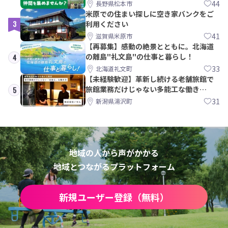
間を集めませんか？
44
長野県松本市
米原での住まい探しに空き家バンクをご
3
利用ください
41
滋賀県米原市
【再募集】感動の絶景とともに。北海道
の離島"礼文島"の仕事と暮らし！
4
33
北海道礼文町
【未経験歓迎】革新し続ける老舗旅館で
旅館業務だけじゃない多能工な働き
5
方。 株式会社いせん
31
新潟県湯沢町
地域の人から声がかかる
地域とつながるプラットフォーム
新規ユーザー登録（無料）