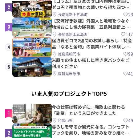
【コラム】空き家のゼロ円物件は本当に
2
ゼロ円？残置物との戦いから得た四つの
教訓｜新上五島町
23
長崎県新上五島町
【交流好き歓迎】外国人と地域をつなぐ
3
地域おこし協力隊募集｜五島列島新上五
島町
117
長崎県新上五島町
宿泊費ゼロで2週間のお試し暮らし！特産
品「なると金時」の農業バイト体験して
4
みませんか？
99
徳島県鳴門市
米原での住まい探しに空き家バンクをご
利用ください
5
41
滋賀県米原市
いま人気のプロジェクトTOP5
今の仕事は辞めずに。和歌山と関わる
1
「副業」という入口ができました
49
和歌山県
暮らしを守るが観光になる。コンセプト
2
ブックを創り、地域の営みを守り継ぐ仲