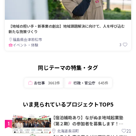
【地域の担い手・新事業の創出】地域課題解決に向けて、人を呼び込む
新たな施策づくり
福島県会津若松市
3
イベント・体験
同じテーマの特集・タグ
お仕事
3663件
行政・官公庁
645件
いま見られているプロジェクトTOP5
【宿泊補助あり】ながぬま地域起業塾
1
（第２期）の参加者を募集します！
【8/21〆】
21
北海道長沼町