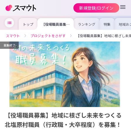
新規登録/ログイン
トップ
【役場職員募集】
ランキング
特集
地域お
地域に根ざし未来
の求人
をつくる北塩原村
を集め
職員（行政職・大
事内容
スマウト
プロジェクトをさがす
【役場職員募集】地域に根ざし未
卒程度）を募集！
を比較
合った
けよう
募集終了
【役場職員募集】地域に根ざし未来をつくる
北塩原村職員（行政職・大卒程度）を募集！