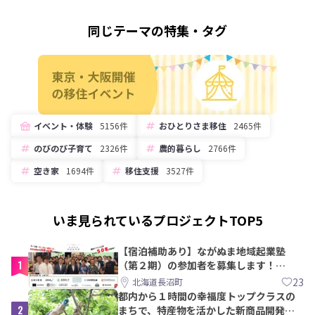
同じテーマの特集・タグ
イベント・体験
5156件
おひとりさま移住
2465件
のびのび子育て
2326件
農的暮らし
2766件
空き家
1694件
移住支援
3527件
いま見られているプロジェクトTOP5
【宿泊補助あり】ながぬま地域起業塾
1
（第２期）の参加者を募集します！
【8/21〆】
23
北海道長沼町
都内から１時間の幸福度トップクラスの
2
まちで、特産物を活かした新商品開発＆