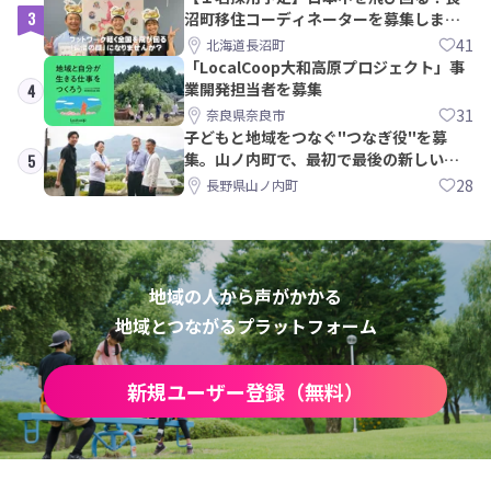
3
沼町移住コーディネーターを募集しま
す！
41
北海道長沼町
「LocalCoop大和高原プロジェクト」事
業開発担当者を募集
4
31
奈良県奈良市
子どもと地域をつなぐ"つなぎ役"を募
集。山ノ内町で、最初で最後の新しい学
5
校づくりを一緒に
28
長野県山ノ内町
地域の人から声がかかる
地域とつながるプラットフォーム
新規ユーザー登録（無料）