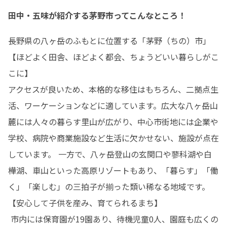
田中・五味が紹介する茅野市ってこんなところ！
長野県の八ヶ岳のふもとに位置する「茅野（ちの）市」 

【ほどよく田舎、ほどよく都会、ちょうどいい暮らしがこ
こに】

アクセスが良いため、本格的な移住はもちろん、二拠点生
活、ワーケーションなどに適しています。広大な八ヶ岳山
麓には人々の暮らす里山が広がり、中心市街地には企業や
学校、病院や商業施設など生活に欠かせない、施設が点在
しています。 一方で、八ヶ岳登山の玄関口や蓼科湖や白
樺湖、車山といった高原リゾートもあり、「暮らす」「働
く」「楽しむ」の三拍子が揃った類い稀なる地域です。 

【安心して子供を産み、育てられるまち】

 市内には保育園が19園あり、待機児童0人、園庭も広くの