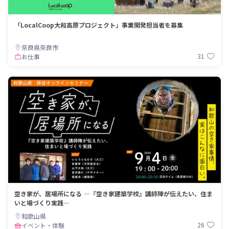
「LocalCoop大和高原プロジェクト」事業開発担当者を募集
奈良県奈良市
31
お仕事
空き家が、居場所になる ―『空き家建築学校』講師陣が伝えたい、住ま
いと場づくり実践―
和歌山県
26
イベント・体験