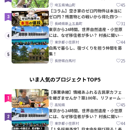
PRメンバー募集！
45
埼玉県鳩山町
【コラム】空き家のゼロ円物件は本当に
3
ゼロ円？残置物との戦いから得た四つの
教訓｜新上五島町
31
長崎県新上五島町
東京から24時間。世界自然遺産・小笠原
には、なぜ移住者が多い？ 村長に聞いて
4
みた
44
東京都小笠原村
白馬で暮らし、宿づくりを担う仲間を募
集！
5
25
長野県白馬村
いま人気のプロジェクトTOP5
【事業承継】情緒あふれる古民家カフェ
1
を継ぎませんか？築100年、リフォームか
ら約10年！
45
高知県
東京から24時間。世界自然遺産・小笠原
2
には、なぜ移住者が多い？ 村長に聞いて
みた
44
東京都小笠原村
【１名採用予定】日本中を飛び回る！長