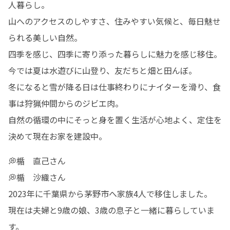
人暮らし。

山へのアクセスのしやすさ、住みやすい気候と、毎日魅せ
られる美しい自然。

四季を感じ、四季に寄り添った暮らしに魅力を感じ移住。

今では夏は水遊びに山登り、友だちと畑と田んぼ。

冬になると雪が降る日は仕事終わりにナイターを滑り、食
事は狩猟仲間からのジビエ肉。

自然の循環の中にそっと身を置く生活が心地よく、定住を
決めて現在お家を建設中。
💭楯　直己さん

💭楯　沙織さん

2023年に千葉県から茅野市へ家族4人で移住しました。

現在は夫婦と9歳の娘、3歳の息子と一緒に暮らしていま
す。
