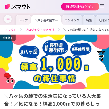
新規登録/ログイン
トップ
＼八ヶ岳の麓での
ランキング
特集
地域お
生活気になってい
の求人
る人大集合！／気
を集め
になる！標高
事内容
スマウト
プロジェクトをさがす
＼八ヶ岳の麓での生活気になってい
1,000mでの暮ら
を比較
しって？
合った
けよう
募集終了
＼八ヶ岳の麓での生活気になっている人大集
合！／気になる！標高1,000mでの暮らしっ