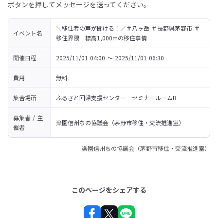
ボタンを押してメッセージを送ってください。
＼移住者の声が聞ける！／＃八ヶ岳 ＃長野県茅野市 ＃
イベント名
移住界隈　標高1,000mの移住事情
開催日程
2025/11/01 04:00 〜 2025/11/01 06:30
費用
無料
集合場所
ふるさと回帰支援センター　セミナールームB
募集者 / 主
楽園信州ちの協議会（茅野市移住・交流推進室）
催者
楽園信州ちの協議会（茅野市移住・交流推進室）
このページをシェアする