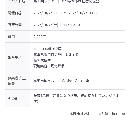
イベント名
第１回ラテアートでつながる移住者交流会
開催日程
2025/10/25 01:00 〜 2025/10/25 03:00
所要時間
2025/10/25(土)10:00～12:00
費用
2,000円
amida coffee 2階

富山県高岡市定塚町１２３８

集合場所
高岡大仏横

現地集合・現地解散
募集者 / 主
高岡市地域おこし協力隊　和田　庸
催者
先着6名様（定員になり次第、締め切らせていただきま
その他
す）
高岡市地域おこし協力隊 和田 庸