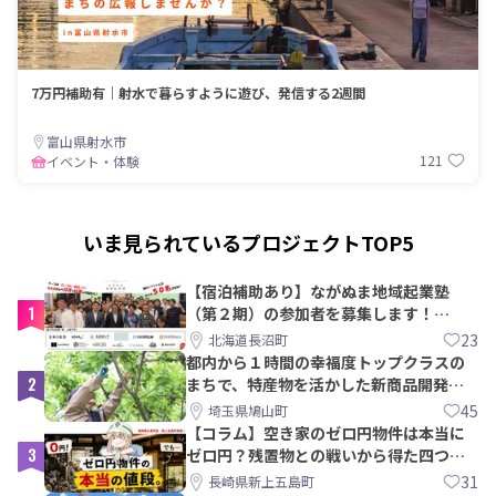
7万円補助有｜射水で暮らすように遊び、発信する2週間
富山県射水市
121
イベント・体験
いま見られているプロジェクトTOP5
【宿泊補助あり】ながぬま地域起業塾
1
（第２期）の参加者を募集します！
【8/21〆】
23
北海道長沼町
都内から１時間の幸福度トップクラスの
2
まちで、特産物を活かした新商品開発＆
PRメンバー募集！
45
埼玉県鳩山町
【コラム】空き家のゼロ円物件は本当に
3
ゼロ円？残置物との戦いから得た四つの
教訓｜新上五島町
31
長崎県新上五島町