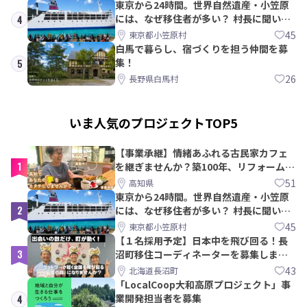
東京から24時間。世界自然遺産・小笠原
には、なぜ移住者が多い？ 村長に聞いて
4
みた
45
東京都小笠原村
白馬で暮らし、宿づくりを担う仲間を募
集！
5
26
長野県白馬村
いま人気のプロジェクトTOP5
【事業承継】情緒あふれる古民家カフェ
1
を継ぎませんか？築100年、リフォームか
ら約10年！
51
高知県
東京から24時間。世界自然遺産・小笠原
2
には、なぜ移住者が多い？ 村長に聞いて
みた
45
東京都小笠原村
【１名採用予定】日本中を飛び回る！長
3
沼町移住コーディネーターを募集しま
す！
43
北海道長沼町
「LocalCoop大和高原プロジェクト」事
業開発担当者を募集
4