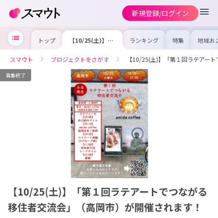
新規登録/ログイン
トップ
【10/25(土)】
ランキング
特集
地域お
「第１回ラテアー
の求人
トでつながる移住
を集め
者交流会」（高岡
事内容
スマウト
プロジェクトをさがす
【10/25(土)】「第１回ラテア
市）が開催されま
を比較
す！
合った
けよう
募集終了
【10/25(土)】「第１回ラテアートでつながる
移住者交流会」（高岡市）が開催されます！