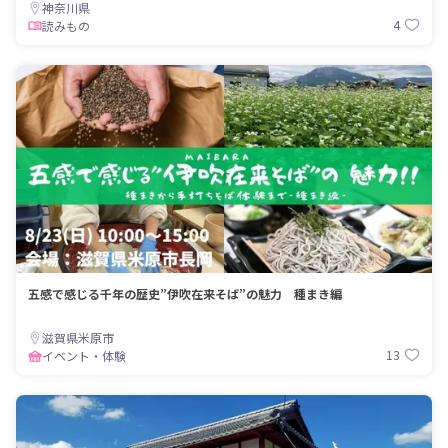
神奈川県
4
読みもの
五感で感じる千年の歴史”伊吹在来そば”の魅力 種まき編
滋賀県米原市
13
イベント・体験