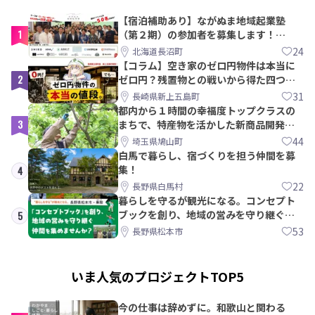
【宿泊補助あり】ながぬま地域起業塾
1
（第２期）の参加者を募集します！
【8/21〆】
24
北海道長沼町
【コラム】空き家のゼロ円物件は本当に
2
ゼロ円？残置物との戦いから得た四つの
教訓｜新上五島町
31
長崎県新上五島町
都内から１時間の幸福度トップクラスの
3
まちで、特産物を活かした新商品開発＆
PRメンバー募集！
44
埼玉県鳩山町
白馬で暮らし、宿づくりを担う仲間を募
集！
4
22
長野県白馬村
暮らしを守るが観光になる。コンセプト
ブックを創り、地域の営みを守り継ぐ仲
5
間を集めませんか？
53
長野県松本市
いま人気のプロジェクトTOP5
今の仕事は辞めずに。和歌山と関わる