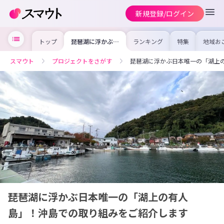
新規登録/ログイン
トップ
琵琶湖に浮かぶ日
ランキング
特集
地域お
本唯一の「湖上の
の求人
有人島」！沖島で
を集め
の取り組みをご紹
事内容
スマウト
プロジェクトをさがす
琵琶湖に浮かぶ日本唯一の「湖上
介します
を比較
合った
けよう
琵琶湖に浮かぶ日本唯一の「湖上の有人
島」！沖島での取り組みをご紹介します