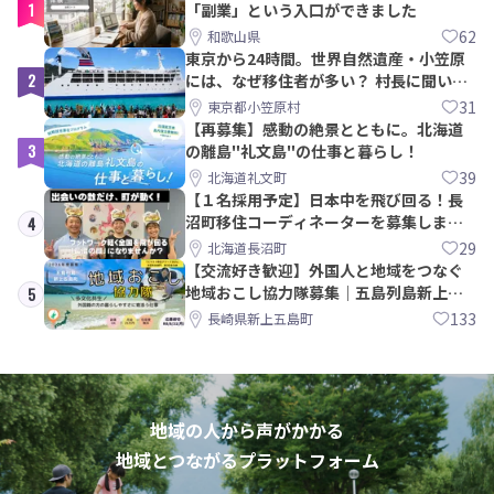
1
「副業」という入口ができました
62
和歌山県
東京から24時間。世界自然遺産・小笠原
2
には、なぜ移住者が多い？ 村長に聞いて
みた
31
東京都小笠原村
【再募集】感動の絶景とともに。北海道
3
の離島"礼文島"の仕事と暮らし！
39
北海道礼文町
【１名採用予定】日本中を飛び回る！長
沼町移住コーディネーターを募集しま
4
す！
29
北海道長沼町
【交流好き歓迎】外国人と地域をつなぐ
地域おこし協力隊募集｜五島列島新上五
5
島町
133
長崎県新上五島町
地域の人から声がかかる
地域とつながるプラットフォーム