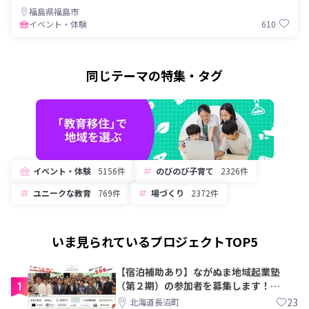
福島県福島市
610
イベント・体験
同じテーマの特集・タグ
イベント・体験
5156件
のびのび子育て
2326件
ユニークな教育
769件
場づくり
2372件
いま見られているプロジェクトTOP5
【宿泊補助あり】ながぬま地域起業塾
1
（第２期）の参加者を募集します！
【8/21〆】
23
北海道長沼町