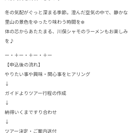
冬の気配がぐっと深まる季節。澄んだ空気の中で、静かな
里山の景色をゆったり味わう時間を❄️

体の芯からあたたまる、川俣シャモのラーメンもお楽しみ
を♪
ー・＋ー・＋ー・＋ー

【申込後の流れ】

やりたい事や興味・関心事をヒアリング

↓

ガイドよりツアー行程の作成

↓

納得いくまですり合わせ

↓

ツアー決定・ご案内送付
