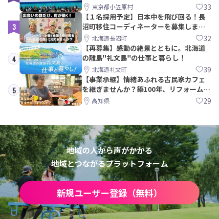
みた
33
東京都小笠原村
【１名採用予定】日本中を飛び回る！長
3
沼町移住コーディネーターを募集しま
す！
32
北海道長沼町
【再募集】感動の絶景とともに。北海道
の離島"礼文島"の仕事と暮らし！
4
39
北海道礼文町
【事業承継】情緒あふれる古民家カフェ
を継ぎませんか？築100年、リフォームか
5
ら約10年！
29
高知県
地域の人から声がかかる
地域とつながるプラットフォーム
新規ユーザー登録（無料）