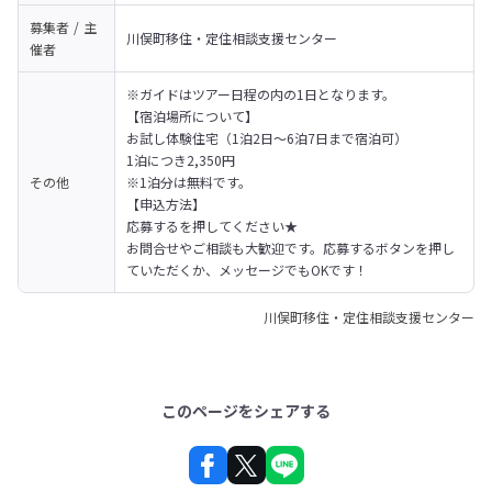
募集者 / 主
川俣町移住・定住相談支援センター
催者
※ガイドはツアー日程の内の1日となります。

【宿泊場所について】

お試し体験住宅（1泊2日〜6泊7日まで宿泊可）

1泊につき2,350円

その他
※1泊分は無料です。

【申込方法】

応募するを押してください★

お問合せやご相談も大歓迎です。応募するボタンを押し
ていただくか、メッセージでもOKです！
川俣町移住・定住相談支援センター
このページをシェアする