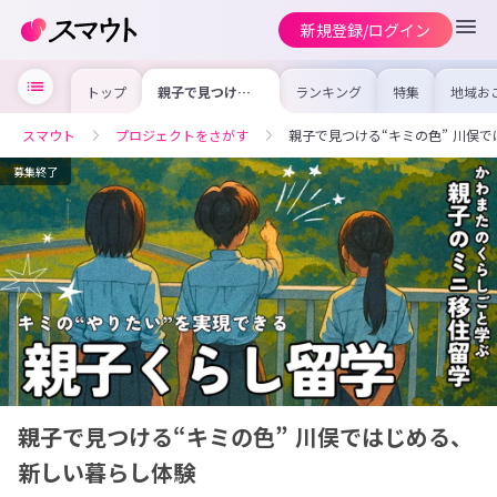
新規登録/ログイン
トップ
親子で見つけ
ランキング
特集
地域お
る“キミの色” 川
の求人
俣ではじめる、新
を集め
しい暮らし体験
事内容
スマウト
プロジェクトをさがす
親子で見つける“キミの色” 川俣
を比較
合った
けよう
募集終了
親子で見つける“キミの色” 川俣ではじめる、
新しい暮らし体験