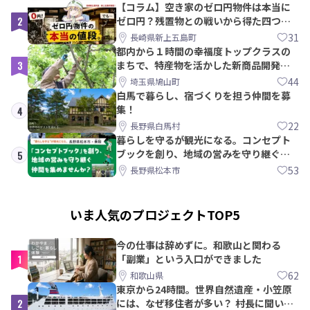
【コラム】空き家のゼロ円物件は本当に
2
ゼロ円？残置物との戦いから得た四つの
教訓｜新上五島町
31
長崎県新上五島町
都内から１時間の幸福度トップクラスの
3
まちで、特産物を活かした新商品開発＆
PRメンバー募集！
44
埼玉県鳩山町
白馬で暮らし、宿づくりを担う仲間を募
集！
4
22
長野県白馬村
暮らしを守るが観光になる。コンセプト
ブックを創り、地域の営みを守り継ぐ仲
5
間を集めませんか？
53
長野県松本市
いま人気のプロジェクトTOP5
今の仕事は辞めずに。和歌山と関わる
1
「副業」という入口ができました
62
和歌山県
東京から24時間。世界自然遺産・小笠原
2
には、なぜ移住者が多い？ 村長に聞いて