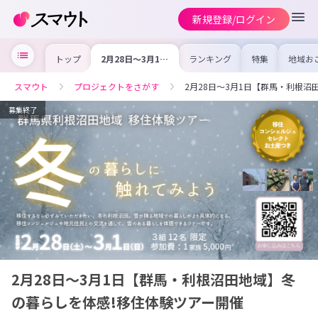
新規登録/ログイン
トップ
2月28日〜3月1日
ランキング
特集
地域お
【群馬・利根沼田
の求人
地域】冬の暮らし
を集め
を体感!移住体験
事内容
スマウト
プロジェクトをさがす
2月28日〜3月1日【群馬・利根
ツアー開催
を比較
合った
けよう
募集終了
2月28日〜3月1日【群馬・利根沼田地域】冬
の暮らしを体感!移住体験ツアー開催