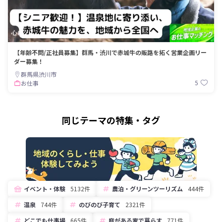
【年齢不問/正社員募集】群馬・渋川で赤城牛の販路を拓く営業企画リー
ダー募集！
群馬県渋川市
5
お仕事
同じテーマの特集・タグ
イベント・体験
5132件
農泊・グリーンツーリズム
444件
温泉
744件
のびのび子育て
2321件
どこでも仕事場
665件
庭がある家で暮らす
771件