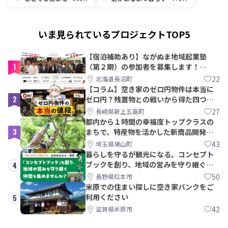
いま見られているプロジェクトTOP5
【宿泊補助あり】ながぬま地域起業塾
1
（第２期）の参加者を募集します！
【8/21〆】
22
北海道長沼町
【コラム】空き家のゼロ円物件は本当に
2
ゼロ円？残置物との戦いから得た四つの
教訓｜新上五島町
27
長崎県新上五島町
都内から１時間の幸福度トップクラスの
3
まちで、特産物を活かした新商品開発＆
PRメンバー募集！
43
埼玉県鳩山町
暮らしを守るが観光になる。コンセプト
ブックを創り、地域の営みを守り継ぐ仲
4
間を集めませんか？
50
長野県松本市
米原での住まい探しに空き家バンクをご
利用ください
5
42
滋賀県米原市