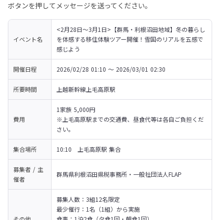
ボタンを押してメッセージを送ってください。
<2月28日〜3月1日>【群馬・利根沼田地域】冬の暮らし
イベント名
を体感する移住体験ツアー開催！雪国のリアルを五感で
感じよう
開催日程
2026/02/28 01:10 〜 2026/03/01 02:30
所要時間
上越新幹線上毛高原駅
1家族 5,000円

費用
※上毛高原駅までの交通費、昼食代等は各自ご負担くだ
さい。
集合場所
10:10　上毛高原駅 集合
募集者 / 主
群馬県利根沼田県税事務所・一般社団法人FLAP
催者
募集人数：3組12名限定

最少催行：1名（1組）から実施

その他
食事：1泊2食（夕食1回・朝食1回）
