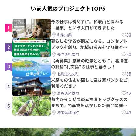
いま人気のプロジェクトTOP5
今の仕事は辞めずに。和歌山と関わる
1
「副業」という入口ができました
53
和歌山県
暮らしを守るが観光になる。コンセプト
2
ブックを創り、地域の営みを守り継ぐ仲
間を集めませんか？
50
長野県松本市
【再募集】感動の絶景とともに。北海道
3
の離島"礼文島"の仕事と暮らし！
35
北海道礼文町
米原での住まい探しに空き家バンクをご
利用ください
4
42
滋賀県米原市
都内から１時間の幸福度トップクラスの
まちで、特産物を活かした新商品開発＆
5
PRメンバー募集！
43
埼玉県鳩山町