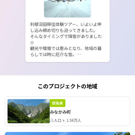
利根沼田移住体験ツアー、いよいよ申
し込み締め切りも迫ってきました。

そんなタイミングで降雪がありました
⛄️

観光や環境では恵みとなり、地域の暮
らしでは時に厄介な雪。

地域に暮らす私たち（雪は水となるの
で、都会に人にとっても大事ですが）
はそのメリット・デメリットを享受し
て暮らしています。

これまで雪のない環境で暮らしてい
このプロジェクトの地域
て、自然の中での暮らしに憧れる人
が、

実際に暮らしていけるかどうか。

群馬県
トライアルしてみませんか？

みなかみ町
ちなみに私は朝雪かきをし、スキー場
人口
1.56万人
でふかふかの雪を滑って、午後から窓
越しに雪山の景色を眺めながらお仕事