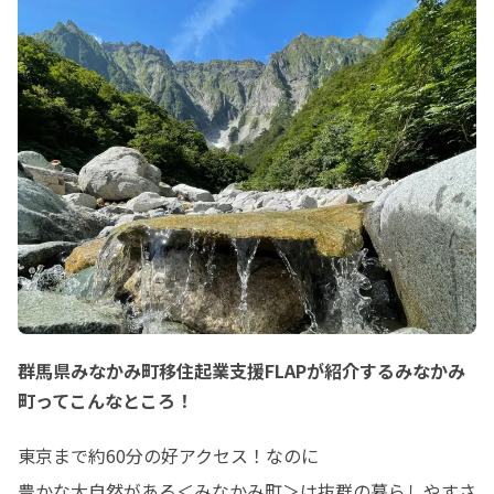
してます☺️

参加枠、残り１組です！
群馬県みなかみ町移住起業支援FLAPが紹介するみなかみ
町ってこんなところ！
東京まで約60分の好アクセス！なのに

豊かな大自然がある＜みなかみ町＞は抜群の暮らしやすさ