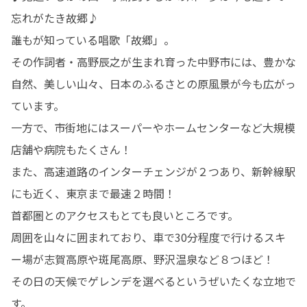
忘れがたき故郷♪

誰もが知っている唱歌「故郷」。

その作詞者・高野辰之が生まれ育った中野市には、豊かな
自然、美しい山々、日本のふるさとの原風景が今も広がっ
ています。

一方で、市街地にはスーパーやホームセンターなど大規模
店舗や病院もたくさん！

また、高速道路のインターチェンジが２つあり、新幹線駅
にも近く、東京まで最速２時間！

首都圏とのアクセスもとても良いところです。

周囲を山々に囲まれており、車で30分程度で行けるスキ
ー場が志賀高原や斑尾高原、野沢温泉など８つほど！

その日の天候でゲレンデを選べるというぜいたくな立地で
す。
