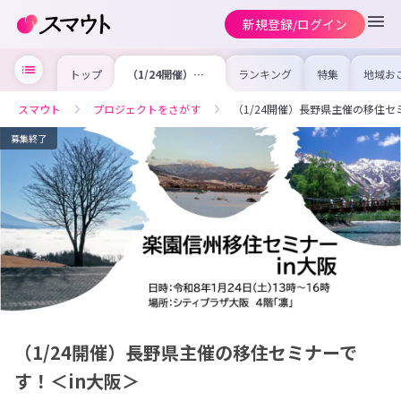
新規登録/ログイン
トップ
（1/24開催）長
ランキング
特集
地域お
野県主催の移住セ
の求人
ミナーです！＜in
を集め
大阪＞
事内容
スマウト
プロジェクトをさがす
（1/24開催）長野県主催の移住セ
を比較
合った
けよう
募集終了
（1/24開催）長野県主催の移住セミナーで
す！＜in大阪＞