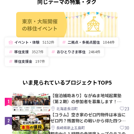
同じテーマの特集・タグ
イベント・体験
5152件
二拠点・多拠点居住
1044件
移住支援
3527件
おひとりさま移住
2464件
移住支援金
197件
いま見られているプロジェクトTOP5
【宿泊補助あり】ながぬま地域起業塾
1
（第２期）の参加者を募集します！
【8/21〆】
23
北海道長沼町
【コラム】空き家のゼロ円物件は本当に
2
ゼロ円？残置物との戦いから得た四つの
教訓｜新上五島町
30
長崎県新上五島町
都内から１時間の幸福度トップクラスの