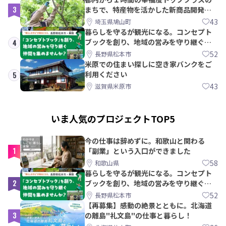
3
まちで、特産物を活かした新商品開発＆
PRメンバー募集！
43
埼玉県鳩山町
暮らしを守るが観光になる。コンセプト
ブックを創り、地域の営みを守り継ぐ仲
4
間を集めませんか？
52
長野県松本市
米原での住まい探しに空き家バンクをご
利用ください
5
43
滋賀県米原市
いま人気のプロジェクトTOP5
今の仕事は辞めずに。和歌山と関わる
1
「副業」という入口ができました
58
和歌山県
暮らしを守るが観光になる。コンセプト
2
ブックを創り、地域の営みを守り継ぐ仲
間を集めませんか？
52
長野県松本市
【再募集】感動の絶景とともに。北海道
3
の離島"礼文島"の仕事と暮らし！