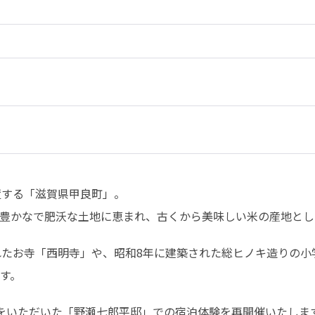
する「滋賀県甲良町」。

豊かなで肥沃な土地に恵まれ、古くから美味しい米の産地とし
れたお寺「西明寺」や、昭和8年に建築された総ヒノキ造りの
す。
をいただいた「野瀬七郎平邸」での宿泊体験を再開催いたしま