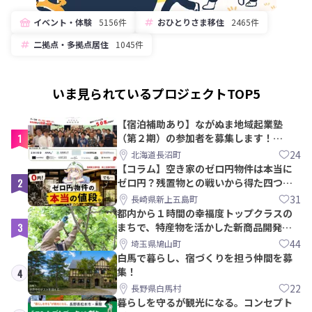
イベント・体験
5156件
おひとりさま移住
2465件
二拠点・多拠点居住
1045件
いま見られているプロジェクトTOP5
【宿泊補助あり】ながぬま地域起業塾
1
（第２期）の参加者を募集します！
【8/21〆】
24
北海道長沼町
【コラム】空き家のゼロ円物件は本当に
2
ゼロ円？残置物との戦いから得た四つの
教訓｜新上五島町
31
長崎県新上五島町
都内から１時間の幸福度トップクラスの
3
まちで、特産物を活かした新商品開発＆
PRメンバー募集！
44
埼玉県鳩山町
白馬で暮らし、宿づくりを担う仲間を募
集！
4
22
長野県白馬村
暮らしを守るが観光になる。コンセプト