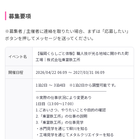
募集要項
※募集者 / 主催者に連絡を取りたい場合、まずは「応募したい」
ボタンを押してメッセージを送ってください。
【福岡くらしごと体験】職人技が光る地域に開かれた町
イベント名
工場｜株式会社乗富鉄工所
開催日程
2026/04/22 06:09 〜 2027/03/31 06:09
1泊2日 ～ 3泊4日　※1泊2日から調整可能です。

───────────────────

※実際の仕事状況により変更あり

1日目（13:00～17:00）

1.ごあいさつ、やりたいことや目的の確認

2.「乗富鉄工所」の仕事の説明

3.「乗富鉄工所」の仕事見学

・水門見学を通じて柳川を知る

・工場見学を通じてメタルクリエイターを知る
