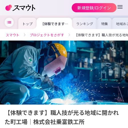
新規登録/ログイン
トップ
【体験できます】
ランキング
特集
地域お
職人技が光る地域
の求人
に開かれた町工場
を集め
｜株式会社乗富鉄
事内容
スマウト
プロジェクトをさがす
【体験できます】職人技が光る地
工所
を比較
合った
けよう
【体験できます】職人技が光る地域に開かれ
た町工場｜株式会社乗富鉄工所