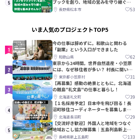
ブックを創り、地域の営みを守り継ぐ仲
5
間を集めませんか？
53
長野県松本市
いま人気のプロジェクトTOP5
今の仕事は辞めずに。和歌山と関わる
1
「副業」という入口ができました
62
和歌山県
東京から24時間。世界自然遺産・小笠原
2
には、なぜ移住者が多い？ 村長に聞いて
みた
31
東京都小笠原村
【再募集】感動の絶景とともに。北海道
3
の離島"礼文島"の仕事と暮らし！
39
北海道礼文町
【１名採用予定】日本中を飛び回る！長
沼町移住コーディネーターを募集しま
4
す！
29
北海道長沼町
【交流好き歓迎】外国人と地域をつなぐ
地域おこし協力隊募集｜五島列島新上五
5
島町
133
長崎県新上五島町