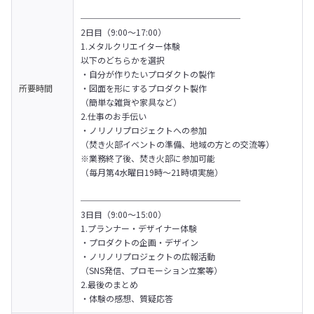
───────────────────

2日目（9:00～17:00）

1.メタルクリエイター体験

以下のどちらかを選択

・自分が作りたいプロダクトの製作

所要時間
・図面を形にするプロダクト製作

（簡単な雑貨や家具など）

2.仕事のお手伝い

・ノリノリプロジェクトへの参加

（焚き火部イベントの準備、地域の方との交流等）

※業務終了後、焚き火部に参加可能

（毎月第4水曜日19時〜21時頃実施）

───────────────────

3日目（9:00～15:00）

1.プランナー・デザイナー体験

・プロダクトの企画・デザイン

・ノリノリプロジェクトの広報活動

（SNS発信、プロモーション立案等）

2.最後のまとめ

・体験の感想、質疑応答