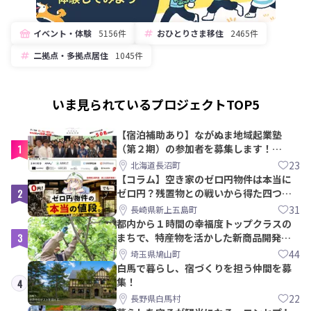
イベント・体験
5156件
おひとりさま移住
2465件
二拠点・多拠点居住
1045件
いま見られているプロジェクトTOP5
【宿泊補助あり】ながぬま地域起業塾
1
（第２期）の参加者を募集します！
【8/21〆】
23
北海道長沼町
【コラム】空き家のゼロ円物件は本当に
2
ゼロ円？残置物との戦いから得た四つの
教訓｜新上五島町
31
長崎県新上五島町
都内から１時間の幸福度トップクラスの
3
まちで、特産物を活かした新商品開発＆
PRメンバー募集！
44
埼玉県鳩山町
白馬で暮らし、宿づくりを担う仲間を募
集！
4
22
長野県白馬村