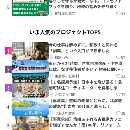
暮らしを守るが観光になる。コンセプト
ブックを創り、地域の営みを守り継ぐ仲
5
間を集めませんか？
53
長野県松本市
いま人気のプロジェクトTOP5
今の仕事は辞めずに。和歌山と関わる
1
「副業」という入口ができました
62
和歌山県
東京から24時間。世界自然遺産・小笠原
2
には、なぜ移住者が多い？ 村長に聞いて
みた
33
東京都小笠原村
【１名採用予定】日本中を飛び回る！長
3
沼町移住コーディネーターを募集しま
す！
32
北海道長沼町
【再募集】感動の絶景とともに。北海道
の離島"礼文島"の仕事と暮らし！
4
39
北海道礼文町
【事業承継】情緒あふれる古民家カフェ
を継ぎませんか？築100年、リフォームか
5