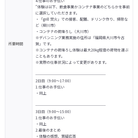
4.仕事のお手伝い

"体験は以下、飲食事業かコンテナ事業のどちらかを事前
に選択していただきます。

・「grill 焚火」での接客、配膳、ドリンク作り、掃除な
ど（柳川市）

・コンテナの荷降ろし（大川市）

※デバンニング業務実施の住所は「福岡県大川市今古
所要時間
賀」です。

※コンテナの荷降ろし体験は最大20㎏程度の荷物を運ぶ
こともあります。

※実際の仕事状況によって変更があります。

───────────────────

2日目（9:00～17:00）

1.仕事のお手伝い

・同上

───────────────────

3日目（9:00～15:00）

1.仕事のお手伝い

・同上

2.最後のまとめ

・体験の感想、質疑応答