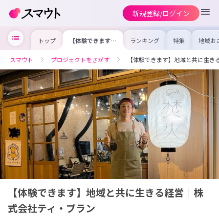
新規登録/ログイン
トップ
【体験できます】
ランキング
特集
地域お
地域と共に生きる
の求人
経営｜株式会社テ
を集め
ィ・プラン
事内容
スマウト
プロジェクトをさがす
【体験できます】地域と共に生き
を比較
合った
けよう
【体験できます】地域と共に生きる経営｜株
式会社ティ・プラン