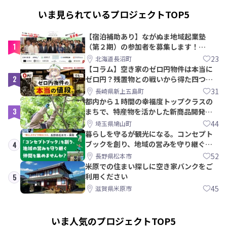
いま見られているプロジェクトTOP5
【宿泊補助あり】ながぬま地域起業塾
1
（第２期）の参加者を募集します！
【8/21〆】
23
北海道長沼町
【コラム】空き家のゼロ円物件は本当に
2
ゼロ円？残置物との戦いから得た四つの
教訓｜新上五島町
31
長崎県新上五島町
都内から１時間の幸福度トップクラスの
3
まちで、特産物を活かした新商品開発＆
PRメンバー募集！
44
埼玉県鳩山町
暮らしを守るが観光になる。コンセプト
ブックを創り、地域の営みを守り継ぐ仲
4
間を集めませんか？
52
長野県松本市
米原での住まい探しに空き家バンクをご
利用ください
5
45
滋賀県米原市
いま人気のプロジェクトTOP5