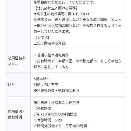
も積極的な参加を行っていただきます。
【地元高校生と関わる業務】

⚫︎高校生の地域学習に関するフォロー

地元高校の生徒と連携しながら更なる商品開発（メニュ
ー開発やお土産物の開発など）を幅広く行えるようフォ
ローしていただきます。
【その他】

上記に関連する業務。
・普通自動車運転免許

必須経験や
・応募時点で三大都市圏、政令指定都市、もしくは地方
スキル
都市に居住している方
<基本給>

給与
月給：29.1万円

※別途交通費・家賃補助あり
雇用形態：地域おこし協力隊

（勤務時間）

雇用形態・
9時～18時の間の8時間程度

勤務時間
※休憩時間：60分 

※時間外労働あり　月平均20時間