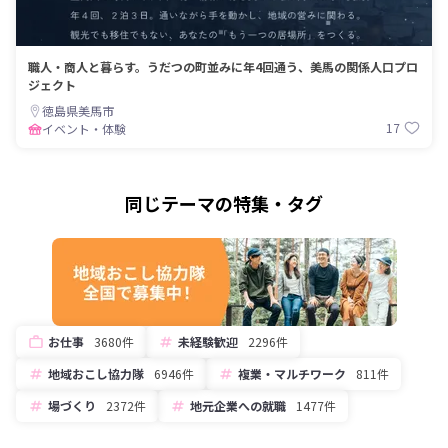
職人・商人と暮らす。うだつの町並みに年4回通う、美馬の関係人口プロ
ジェクト
徳島県美馬市
17
イベント・体験
同じテーマの特集・タグ
お仕事
3680件
未経験歓迎
2296件
地域おこし協力隊
6946件
複業・マルチワーク
811件
場づくり
2372件
地元企業への就職
1477件