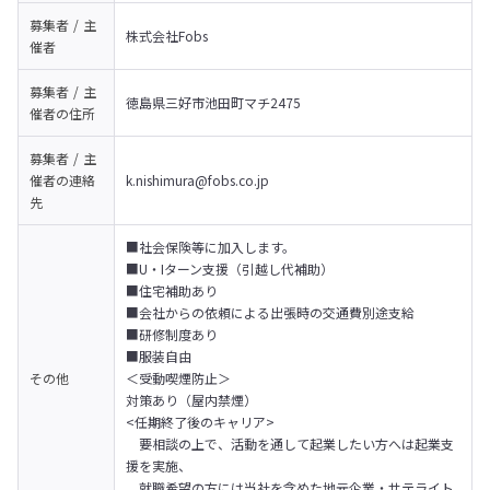
募集者 / 主
株式会社Fobs
催者
募集者 / 主
徳島県三好市池田町マチ2475
催者の
住所
募集者 / 主
催者の
連絡
k.nishimura@fobs.co.jp
先
■社会保険等に加入します。

■U・Iターン支援（引越し代補助）

■住宅補助あり

■会社からの依頼による出張時の交通費別途支給

■研修制度あり

■服装自由
その他
＜受動喫煙防止＞

対策あり（屋内禁煙）
<任期終了後のキャリア>

　要相談の上で、活動を通して起業したい方へは起業支
援を実施、

　就職希望の方には当社を含めた地元企業・サテライト