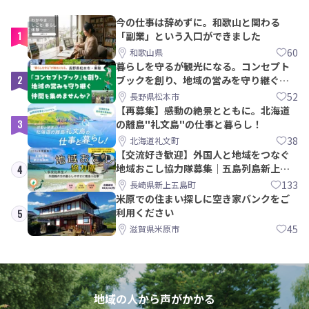
今の仕事は辞めずに。和歌山と関わる
1
「副業」という入口ができました
60
和歌山県
暮らしを守るが観光になる。コンセプト
2
ブックを創り、地域の営みを守り継ぐ仲
間を集めませんか？
52
長野県松本市
【再募集】感動の絶景とともに。北海道
3
の離島"礼文島"の仕事と暮らし！
38
北海道礼文町
【交流好き歓迎】外国人と地域をつなぐ
地域おこし協力隊募集｜五島列島新上五
4
島町
133
長崎県新上五島町
米原での住まい探しに空き家バンクをご
利用ください
5
45
滋賀県米原市
地域の人から声がかかる