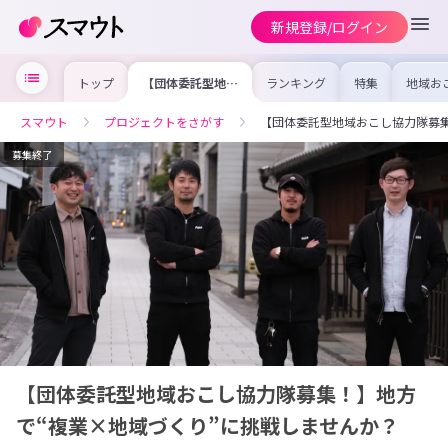
新規登録/ログイン
トップ
【団体委託型地域
ランキング
特集
地域お
おこし協力隊募
の求人
集！】地方で“複
を集め
業×地域づく
事内容
スマウト
プロジェクトをさがす
【団体委託型地域おこし協力隊募集
り”に挑戦しませ
を比較
んか？
合った
けよう
募集終了
【団体委託型地域おこし協力隊募集！】地方
で“複業×地域づくり”に挑戦しませんか？