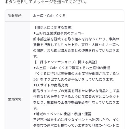
ボタンを押してメッセージを送ってください。
就業場所
お土産・Cafe くくる
【関係人口に関する業務】

⚫︎三好市企業誘致事業のフォロー

都市部企業を誘致する取り組みを行なっており、事業の
意義を把握してもらった上で、東京・大阪セミナー等へ
の同席、また進出済み企業との連携を行っていただきま
す。
【三好市アンテナショップに関する業務】

⚫︎お土産・Cafe くくるで販売するお土産物の発掘

『くくるに行けば三好市のお土産物が網羅されている状
況』を作り出すためのお手伝いをしていただきます。

⚫︎ECサイトの商品充実

商品ラインナップの充実を図るため新たな商品として農
作物などの販売もできるように生産者の方とコンタクト
業務内容
をとり、掲載用の画像や動画撮影を行なっていただきま
す。

⚫︎地域のイベントに出店・参加・運営

三好市地域を中心に様々なイベントへ出店したり、イケ
ダ夜市の運営にも携わっていますので地域のイベントに