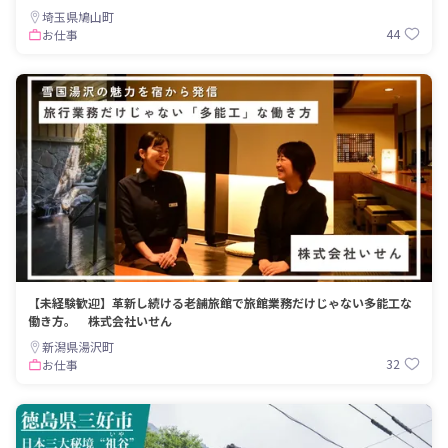
埼玉県鳩山町
44
お仕事
【未経験歓迎】革新し続ける老舗旅館で旅館業務だけじゃない多能工な
働き方。 株式会社いせん
新潟県湯沢町
32
お仕事