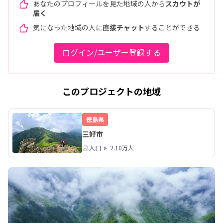
あなたのプロフィールを見た地域の人から
スカウトが
届く
気になった地域の人に
直接チャット
することができる
ログイン/ユーザー登録する
このプロジェクトの地域
徳島県
三好市
人口
2.10万人