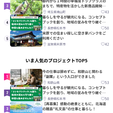
都内から１時間の幸福度トップクラスの
3
まちで、特産物を活かした新商品開発＆
PRメンバー募集！
43
埼玉県鳩山町
暮らしを守るが観光になる。コンセプト
ブックを創り、地域の営みを守り継ぐ仲
4
間を集めませんか？
50
長野県松本市
米原での住まい探しに空き家バンクをご
利用ください
5
42
滋賀県米原市
いま人気のプロジェクトTOP5
今の仕事は辞めずに。和歌山と関わる
1
「副業」という入口ができました
53
和歌山県
暮らしを守るが観光になる。コンセプト
2
ブックを創り、地域の営みを守り継ぐ仲
間を集めませんか？
50
長野県松本市
【再募集】感動の絶景とともに。北海道
3
の離島"礼文島"の仕事と暮らし！