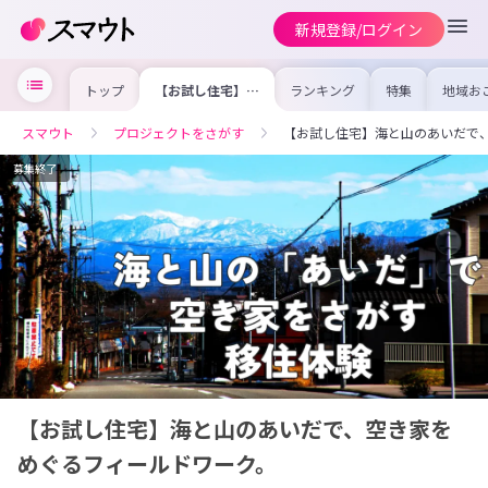
新規登録/ログイン
トップ
【お試し住宅】海
ランキング
特集
地域お
と山のあいだで、
の求人
空き家をめぐるフ
を集め
ィールドワーク。
事内容
スマウト
プロジェクトをさがす
【お試し住宅】海と山のあいだで
を比較
合った
けよう
募集終了
【お試し住宅】海と山のあいだで、空き家を
めぐるフィールドワーク。