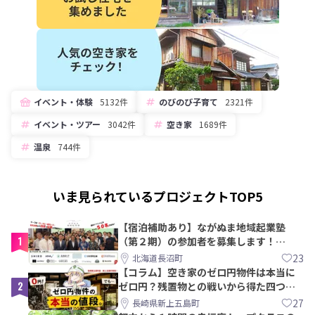
イベント・体験
5132件
のびのび子育て
2321件
イベント・ツアー
3042件
空き家
1689件
温泉
744件
いま見られているプロジェクトTOP5
【宿泊補助あり】ながぬま地域起業塾
1
（第２期）の参加者を募集します！
【8/21〆】
23
北海道長沼町
【コラム】空き家のゼロ円物件は本当に
2
ゼロ円？残置物との戦いから得た四つの
教訓｜新上五島町
27
長崎県新上五島町