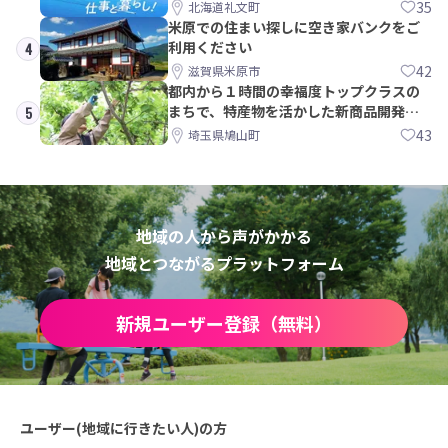
35
北海道礼文町
米原での住まい探しに空き家バンクをご
利用ください
4
42
滋賀県米原市
都内から１時間の幸福度トップクラスの
まちで、特産物を活かした新商品開発＆
5
PRメンバー募集！
43
埼玉県鳩山町
地域の人から声がかかる
地域とつながるプラットフォーム
新規ユーザー登録（無料）
ユーザー(地域に行きたい人)の方