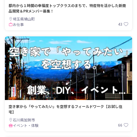
都内から１時間の幸福度トップクラスのまちで、特産物を活かした新商
品開発＆PRメンバー募集！
埼玉県鳩山町
43
お仕事
空き家から「やってみたい」を空想するフィールドワーク【お試し住
宅】
石川県加賀市
66
イベント・体験