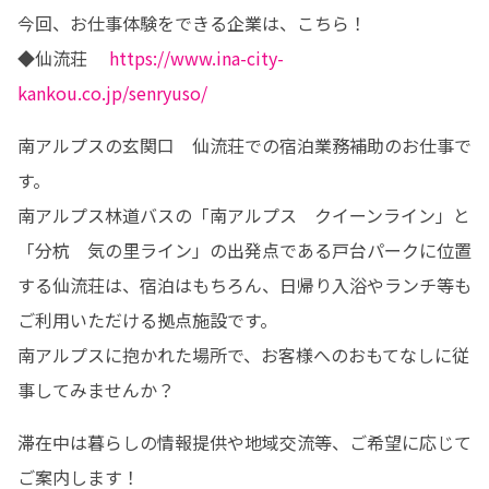
今回、お仕事体験をできる企業は、こちら！

◆仙流荘    
https://www.ina-city-
kankou.co.jp/senryuso/
南アルプスの玄関口　仙流荘での宿泊業務補助のお仕事で
す。

南アルプス林道バスの「南アルプス　クイーンライン」と
「分杭　気の里ライン」の出発点である戸台パークに位置
する仙流荘は、宿泊はもちろん、日帰り入浴やランチ等も
ご利用いただける拠点施設です。

南アルプスに抱かれた場所で、お客様へのおもてなしに従
事してみませんか？
滞在中は暮らしの情報提供や地域交流等、ご希望に応じて
ご案内します！