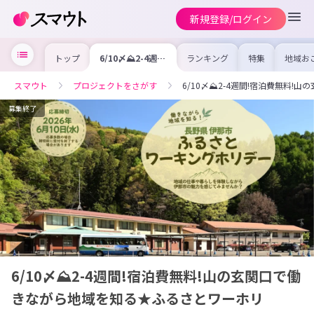
新規登録/ログイン
トップ
6/10〆⛰️2-4週
ランキング
特集
地域お
間!宿泊費無料!山
の求人
の玄関口で働きな
を集め
がら地域を知る★
事内容
スマウト
プロジェクトをさがす
6/10〆⛰️2-4週間!宿泊費無料
ふるさとワーホリ
を比較
合った
けよう
募集終了
6/10〆⛰️2-4週間!宿泊費無料!山の玄関口で働
きながら地域を知る★ふるさとワーホリ