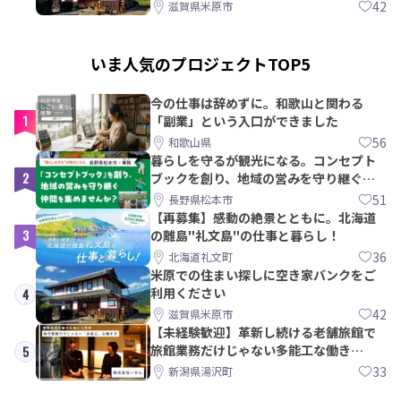
42
滋賀県米原市
いま人気のプロジェクトTOP5
今の仕事は辞めずに。和歌山と関わる
1
「副業」という入口ができました
56
和歌山県
暮らしを守るが観光になる。コンセプト
2
ブックを創り、地域の営みを守り継ぐ仲
間を集めませんか？
51
長野県松本市
【再募集】感動の絶景とともに。北海道
3
の離島"礼文島"の仕事と暮らし！
36
北海道礼文町
米原での住まい探しに空き家バンクをご
利用ください
4
42
滋賀県米原市
【未経験歓迎】革新し続ける老舗旅館で
旅館業務だけじゃない多能工な働き
5
方。 株式会社いせん
33
新潟県湯沢町