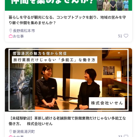
暮らしを守るが観光になる。コンセプトブックを創り、地域の営みを守
り継ぐ仲間を集めませんか？
長野県松本市
51
お仕事
【未経験歓迎】革新し続ける老舗旅館で旅館業務だけじゃない多能工な
働き方。 株式会社いせん
新潟県湯沢町
33
お仕事