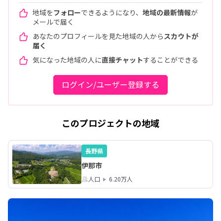
地域を
フォロー
できるようになり、
地域の最新情報
が
メールで届く
あなたのプロフィールを見た地域の人から
スカウトが
届く
気になった地域の人に
直接チャット
することができる
ログイン/ユーザー登録する
このプロジェクトの地域
長野県
伊那市
人口
6.20万人