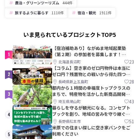
農泊・グリーンツーリズム
444件
旅するように暮らす
1110件
宿泊・観光
1911件
いま見られているプロジェクトTOP5
【宿泊補助あり】ながぬま地域起業塾
1
（第２期）の参加者を募集します！
【8/21〆】
23
北海道長沼町
【コラム】空き家のゼロ円物件は本当に
2
ゼロ円？残置物との戦いから得た四つの
教訓｜新上五島町
28
長崎県新上五島町
都内から１時間の幸福度トップクラスの
3
まちで、特産物を活かした新商品開発＆
PRメンバー募集！
43
埼玉県鳩山町
暮らしを守るが観光になる。コンセプト
ブックを創り、地域の営みを守り継ぐ仲
4
間を集めませんか？
51
長野県松本市
米原での住まい探しに空き家バンクをご
利用ください
5