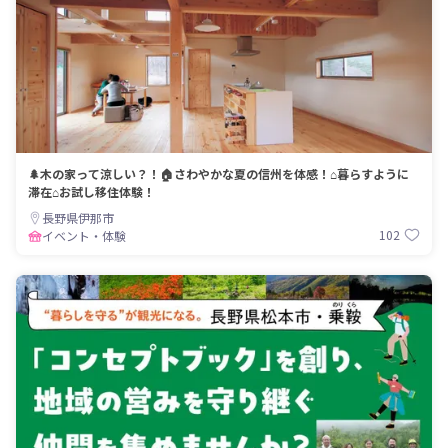
🌲木の家って涼しい？！🏠さわやかな夏の信州を体感！⌂暮らすように
滞在⌂お試し移住体験！
長野県伊那市
102
イベント・体験