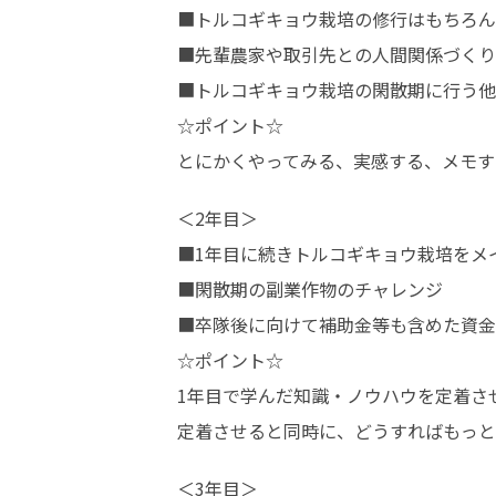
■トルコギキョウ栽培の修行はもちろん
■先輩農家や取引先との人間関係づくり
■トルコギキョウ栽培の閑散期に行う他
☆ポイント☆

とにかくやってみる、実感する、メモす
＜2年目＞

■1年目に続きトルコギキョウ栽培をメイ
■閑散期の副業作物のチャレンジ

■卒隊後に向けて補助金等も含めた資金
☆ポイント☆

1年目で学んだ知識・ノウハウを定着させ
定着させると同時に、どうすればもっと
＜3年目＞
