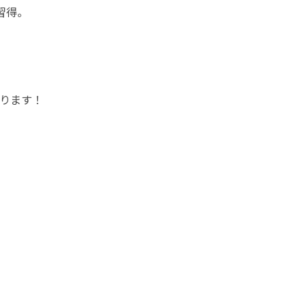
得。

ります！