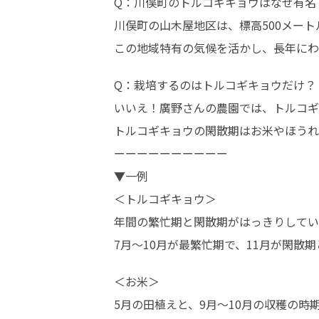
Q：川俣町のトルコギキョウはなぜ有名？
川俣町の山木屋地区は、標高500メー
​この地域特有の気候を活かし、長年に
Q：栽培するのはトルコギキョウだけ？

いいえ！廣野さんの農園では、トルコギ
トルコギキョウの閑散期はお米やほうれ
ーーーーーーーーーー

▼一例

＜トルコギキョウ＞

年間の繁忙期と閑散期がはっきりしてい
7月〜10月が最繁忙期で、11月が閑散
＜お米＞

5月の田植えと、9月〜10月の収穫の時