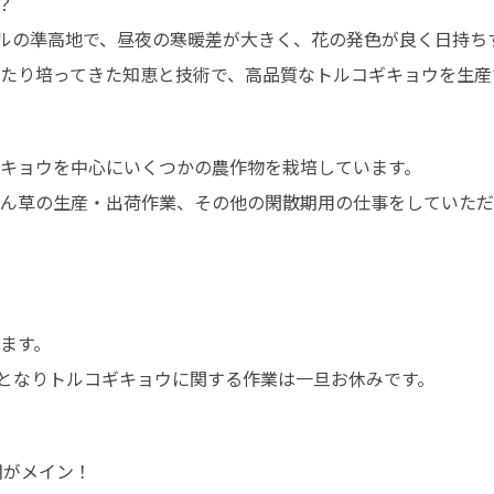


トルの準高地で、昼夜の寒暖差が大きく、花の発色が良く日持ちす
わたり培ってきた知恵と技術で、高品質なトルコギキョウを生
キョウを中心にいくつかの農作物を栽培しています。

ん草の生産・出荷作業、その他の閑散期用の仕事をしていただき
ます。

期となりトルコギキョウに関する作業は一旦お休みです。
期がメイン！