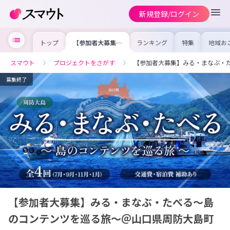
新規登録/ログイン
トップ
【参加者大募集】
ランキング
特集
地域お
みる・まなぶ・た
の求人
べる～島のコンテ
を集め
ンツを巡る旅～＠
事内容
スマウト
プロジェクトをさがす
【参加者大募集】みる・まなぶ・
山口県周防大島町
を比較
合った
けよう
募集終了
【参加者大募集】みる・まなぶ・たべる～島
のコンテンツを巡る旅～＠山口県周防大島町