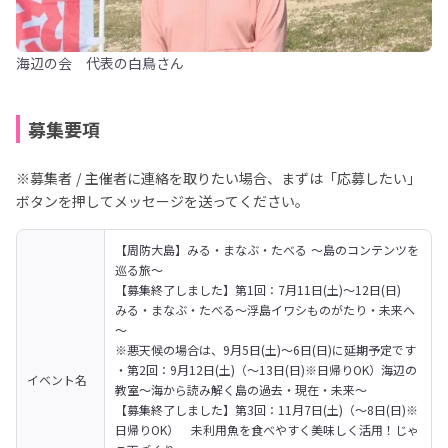
海辺の会 代表の白鳥さん
募集要項
※募集者 / 主催者に連絡を取りたい場合、まずは「応募したい」
ボタンを押してメッセージを送ってください。
【周防大島】みる・まなぶ・たべる ～島のコンテンツを
巡る旅～

【募集終了しました】第1回：7月11日(土)～12日(日)　 
みる・まなぶ・たべる～浮島イワシものがたり・未来へ
～

※悪天候の場合は、9月5日(土)～6日(日)に延期予定です

・第2回：9月12日(土)（～13日(日)※日帰りOK）海辺の
イベント名
教室～海から読み解く島の過去・現在・未来～

【募集終了しました】第3回：11月7日(土)（～8日(日)※
日帰りOK）　未利用魚を食べやすく美味しく活用！じゃ