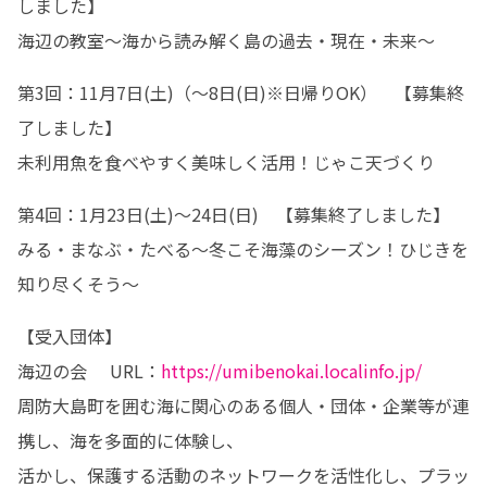
しました】

海辺の教室～海から読み解く島の過去・現在・未来～
第3回：11月7日(土)（～8日(日)※日帰りOK）　【募集終
了しました】

未利用魚を食べやすく美味しく活用！じゃこ天づくり
第4回：1月23日(土)～24日(日)　【募集終了しました】

みる・まなぶ・たべる～冬こそ海藻のシーズン！ひじきを
知り尽くそう～
【受入団体】

海辺の会 　URL：
https://umibenokai.localinfo.jp/
周防大島町を囲む海に関心のある個人・団体・企業等が連
携し、海を多面的に体験し、

活かし、保護する活動のネットワークを活性化し、プラッ