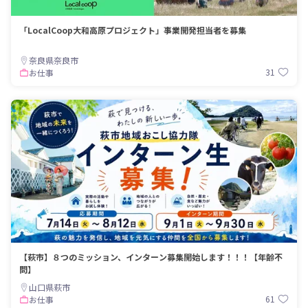
「LocalCoop大和高原プロジェクト」事業開発担当者を募集
奈良県奈良市
31
お仕事
【萩市】８つのミッション、インターン募集開始します！！！【年齢不
問】
山口県萩市
61
お仕事