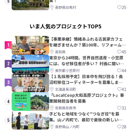
集！
5
25
長野県白馬村
いま人気のプロジェクトTOP5
【事業承継】情緒あふれる古民家カフェ
1
を継ぎませんか？築100年、リフォームか
ら約10年！
45
高知県
東京から24時間。世界自然遺産・小笠原
2
には、なぜ移住者が多い？ 村長に聞いて
みた
44
東京都小笠原村
【１名採用予定】日本中を飛び回る！長
3
沼町移住コーディネーターを募集しま
す！
41
北海道長沼町
「LocalCoop大和高原プロジェクト」事
業開発担当者を募集
4
31
奈良県奈良市
子どもと地域をつなぐ"つなぎ役"を募
集。山ノ内町で、最初で最後の新しい学
5
校づくりを一緒に
28
長野県山ノ内町