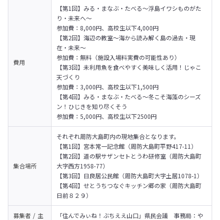
【第1回】みる・まなぶ・たべる～浮島イワシものがた
り・未来へ～ 

参加費：8,000円、高校生以下4,000円 
【第2回】海辺の教室～海から読み解く島の過去・現
在・未来～

参加費：無料（施設入場料実費の可能性あり） 
費用
【第3回】未利用魚を食べやすく美味しく活用！じゃこ
天づくり 

参加費：3,000円、高校生以下1,500円 
【第4回】みる・まなぶ・たべる～冬こそ海藻のシーズ
ン！ひじきを知り尽くそう 

参加費：5,000円、高校生以下2500円 
それぞれ周防大島町内の現地集合となります。

【第1回】宮本常一記念館（周防大島町平野417-11）

【第2回】道の駅サザンセトとうわ研修室（周防大島町
集合場所
大字西方1958-77）

【第3回】日良居公民館（周防大島町大字土居1078-1）

【第4回】せとうちつなぐキッチン郷の家（周防大島町
日前８２９）
募集者 / 主
「住んでみぃね！ぶちええ山口」県民会議　事務局：や