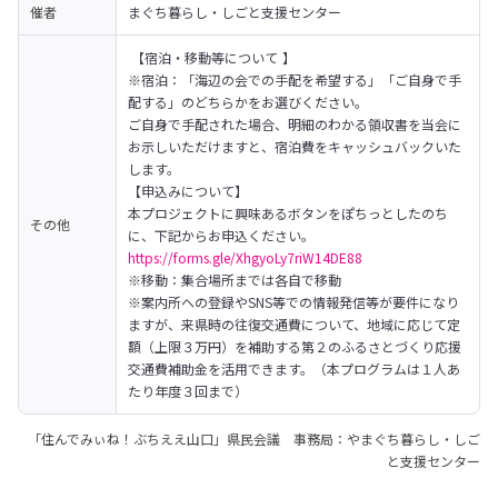
催者
まぐち暮らし・しごと支援センター
 【宿泊・移動等について 】

※宿泊：「海辺の会での手配を希望する」「ご自身で手
配する」のどちらかをお選びください。 

ご自身で手配された場合、明細のわかる領収書を当会に
お示しいただけますと、宿泊費をキャッシュバックいた
します。 

【申込みについて】

本プロジェクトに興味あるボタンをぽちっとしたのち
その他
https://forms.gle/XhgyoLy7riW14DE88
※移動：集合場所までは各自で移動 
※案内所への登録やSNS等での情報発信等が要件になり
ますが、来県時の往復交通費について、地域に応じて定
額（上限３万円）を補助する第２のふるさとづくり応援
交通費補助金を活用できます。（本プログラムは１人あ
たり年度３回まで） 
「住んでみぃね！ぶちええ山口」県民会議 事務局：やまぐち暮らし・しご
と支援センター