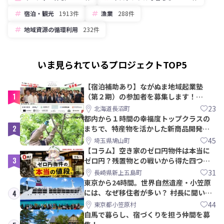
宿泊・観光
1913件
漁業
288件
地域資源の循環利用
232件
いま見られているプロジェクトTOP5
【宿泊補助あり】ながぬま地域起業塾
1
（第２期）の参加者を募集します！
【8/21〆】
23
北海道長沼町
都内から１時間の幸福度トップクラスの
2
まちで、特産物を活かした新商品開発＆
PRメンバー募集！
45
埼玉県鳩山町
【コラム】空き家のゼロ円物件は本当に
3
ゼロ円？残置物との戦いから得た四つの
教訓｜新上五島町
31
長崎県新上五島町
東京から24時間。世界自然遺産・小笠原
には、なぜ移住者が多い？ 村長に聞いて
4
みた
44
東京都小笠原村
白馬で暮らし、宿づくりを担う仲間を募