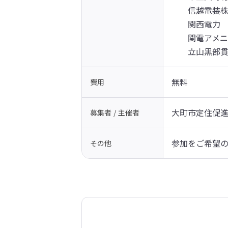
　　信越電装
　　関西電力
　　関電アメ
　　立山黒部
無料
費用
大町市定住促
募集者 / 主催者
参加をご希望
その他