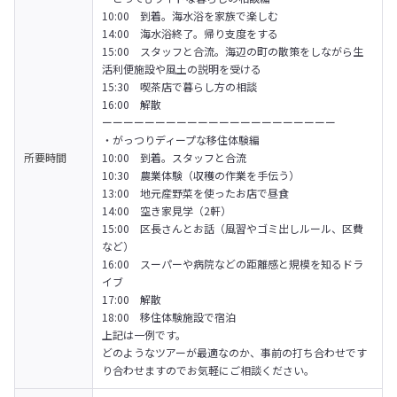
10:00　到着。海水浴を家族で楽しむ

14:00　海水浴終了。帰り支度をする

15:00　スタッフと合流。海辺の町の散策をしながら生
活利便施設や風土の説明を受ける

15:30　喫茶店で暮らし方の相談

16:00　解散
ーーーーーーーーーーーーーーーーーーーーーー
・がっつりディープな移住体験編

所要時間
10:00　到着。スタッフと合流

10:30　農業体験（収穫の作業を手伝う）

13:00　地元産野菜を使ったお店で昼食

14:00　空き家見学（2軒）

15:00　区長さんとお話（風習やゴミ出しルール、区費
など）

16:00　スーパーや病院などの距離感と規模を知るドラ
イブ

17:00　解散

18:00　移住体験施設で宿泊
上記は一例です。

どのようなツアーが最適なのか、事前の打ち合わせです
り合わせますのでお気軽にご相談ください。