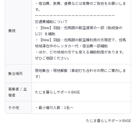
・宿泊費、旅費、食費などは実費のご負担をお願いしま
す。

ーーーーーーーーーーーーーーーーーーーーーー

交通費補助について

・【New】羽田―但馬間の航空運賃の一部（助成後の
費用
1/2）を補助

・【New】羽田―但馬間の航空機利用の方限定で、但馬
地域滞在中のレンタカー代・宿泊費一部補助

・ほか、どの地域の方でも使える補助制度があります。
ぜひご相談ください。
現地集合・現地解散（事前打ち合わせの際にご案内しま
集合場所
す）
募集者 / 主
たじま暮らしサポートBASE
催者
その他
・最小催行人数：1名～
たじま暮らしサポートBASE