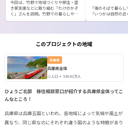
今回は、竹野で地域づくりや移住・空
き家支援などに取り組む「たけのかぞ
「海のそばで暮らして
く」さんを訪問。竹野での暮らしや地
「いつかは自然の近
域との関わり方について、地域で活動
「今すぐではないけ
する方からお話を伺いました。

暮らし方を考えたい」
その後は、竹野のまちや海を一望でき
そんな思いを持って
る場所へ。

と、私たちも改めて感
このプロジェクトの地域
観光とは少し目線を変えて、

このツアーは、すぐ
「ここで暮らすとしたら？」

る方だけでなく、

兵庫県
を考えながら地域を巡りました。

海のそばの暮らしを
兵庫県全体
線”で見てみたい方
移住や二拠点生活について、まだ具体
人口
530.61万人
の下見ツアーです。

的に決まっていなくても大丈夫です。
まずは地域を訪れ、暮らしの雰囲気を
「応募したい」は、
ひょうご北部 移住相談窓口が紹介する兵庫県全体ってこ
感じてみませんか？

を決めるという意味
んなところ！
まずは、気になるこ
オーダーメイド移住体験ツアーでは、
い方も、お気軽にご連
気になることや見てみたい暮らしに合
兵庫県は兵庫五国といわれ、各地域によって気候や風土が
わせてご案内します。

たとえば、

異なり、同じ県なのにそれぞれ違う国のような特徴があり
興味のある方は「応募したい」からお
・海辺の暮らしの良