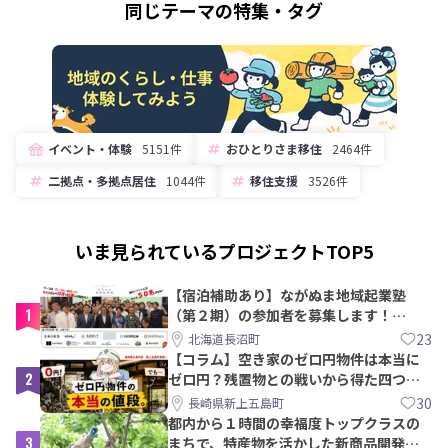
同じテーマの特集・タグ
イベント・体験
5151件
おひとりさま移住
2464件
二拠点・多拠点居住
1044件
移住支援
3526件
いま見られているプロジェクトTOP5
【宿泊補助あり】ながぬま地域起業塾
1
（第２期）の参加者を募集します！
【8/21〆】
23
北海道長沼町
【コラム】空き家のゼロ円物件は本当に
2
ゼロ円？残置物との戦いから得た四つの
教訓｜新上五島町
30
長崎県新上五島町
都内から１時間の幸福度トップクラスの
3
まちで、特産物を活かした新商品開発＆