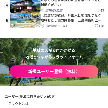
利用ください
4
42
滋賀県米原市
【交流好き歓迎】外国人と地域をつなぐ
地域おこし協力隊募集｜五島列島新上五
5
島町
128
長崎県新上五島町
地域の人から声がかかる
地域とつながるプラットフォーム
新規ユーザー登録（無料）
ユーザー(地域に行きたい人)の方
スマウトとは