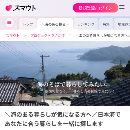
新規登録/ログイン
トップ
＼海のある暮らし
ランキング
特集
地域お
が気になる方へ／
の求人
日本海であなたに
を集め
合う暮らしを一緒
事内容
スマウト
プロジェクトをさがす
＼海のある暮らしが気になる方へ
に探します
を比較
合った
けよう
＼海のある暮らしが気になる方へ／日本海で
あなたに合う暮らしを一緒に探します