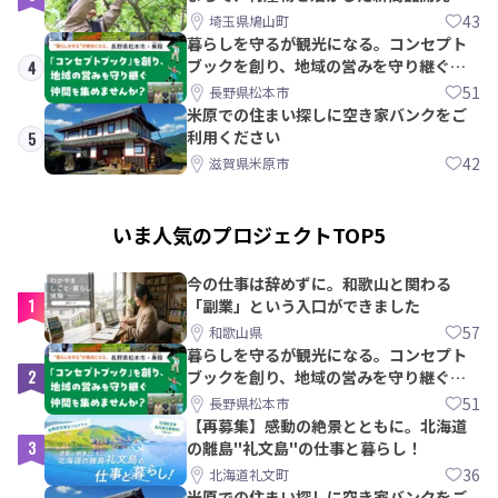
PRメンバー募集！
43
埼玉県鳩山町
暮らしを守るが観光になる。コンセプト
ブックを創り、地域の営みを守り継ぐ仲
4
間を集めませんか？
51
長野県松本市
米原での住まい探しに空き家バンクをご
利用ください
5
42
滋賀県米原市
いま人気のプロジェクトTOP5
今の仕事は辞めずに。和歌山と関わる
1
「副業」という入口ができました
57
和歌山県
暮らしを守るが観光になる。コンセプト
2
ブックを創り、地域の営みを守り継ぐ仲
間を集めませんか？
51
長野県松本市
【再募集】感動の絶景とともに。北海道
3
の離島"礼文島"の仕事と暮らし！
36
北海道礼文町
米原での住まい探しに空き家バンクをご