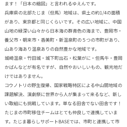
ます！「日本の縮図」と言われるゆえんです。

気軽にお問い合わせください！
ところを知りたい

・香美町、新温泉町
兵庫県の北部たじま（但馬）地域は、県土の約1/4の面積
いを知りたい

があり、東京都と同じくらいです。その広い地域に、中国
・ひとり暮らしでも
いてみたい

山地の緑深い山々から日本海の群青色の海まで、豊岡市・
・地方での仕事や住
養父市・朝来市・香美町・新温泉町の５つの市町があり、
相談したい

・自分の場合、現地
山あり海あり温泉ありの自然豊かな地域です。

らよいか知りたい

城崎温泉・竹田城・城下町出石・松葉がに・但馬牛・豊岡
そんな段階でも大丈夫
かばんなどが有名ですが、自然やおいしいもの、観光地だ
ご希望や検討状況を
けではありません。

ライン相談、情報提
コウノトリの野生復帰、国家戦略特区による中山間地域の
ーなど、今の段階に
します。

課題解決、演劇祭に世界から人が集まって来るなど、新し
気になる方は、ペー
い取組にも挑戦しています。単なる田舎でない田舎です！

い」ボタンからお問
たじまの市町移住チームはとても仲良しで連携していま
す。たじま暮らしサポートBASEでは、市町と連携して市