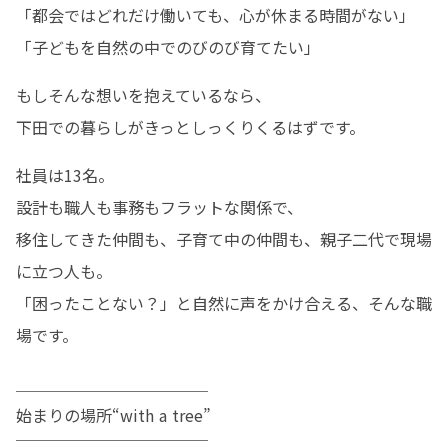
「都会ではどれだけ働いても、心が休まる時間がない」 

「子どもを自然の中でのびのび育てたい」 
もしそんな想いを抱えているなら、

下田での暮らしがきっとしっくりくるはずです。
社員は13名。

設計も職人も事務もフラットな関係で、

移住してきた仲間も、子育て中の仲間も、親子二代で現場
に立つ人も。 

「困ったことない？」と自然に声をかけ合える、そんな職
場です。
＿＿＿＿＿＿＿＿＿＿＿＿

始まりの場所“with a tree”

￣￣￣￣￣￣￣￣￣￣￣￣
