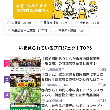
お仕事
3680件
移住支援金
197件
空き家
1694件
地元企業への就職
1477件
不動産・建設
41件
いま見られているプロジェクトTOP5
【宿泊補助あり】ながぬま地域起業塾
1
（第２期）の参加者を募集します！
【8/21〆】
23
北海道長沼町
【コラム】空き家のゼロ円物件は本当に
2
ゼロ円？残置物との戦いから得た四つの
教訓｜新上五島町
30
長崎県新上五島町
都内から１時間の幸福度トップクラスの
3
まちで、特産物を活かした新商品開発＆
PRメンバー募集！
43
埼玉県鳩山町
暮らしを守るが観光になる。コンセプト