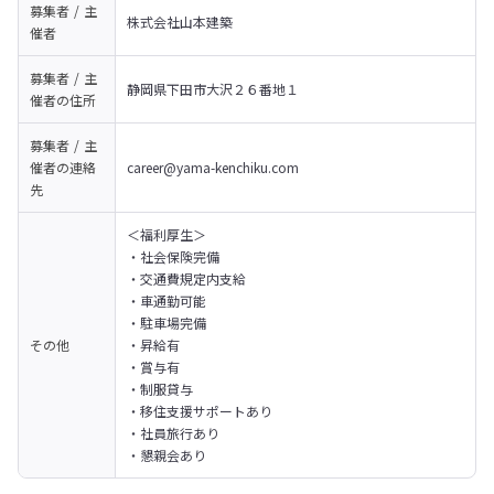
募集者 / 主
株式会社山本建築
催者
募集者 / 主
静岡県下田市大沢２６番地１
催者の
住所
募集者 / 主
催者の
連絡
career@yama-kenchiku.com 
先
＜福利厚生＞

・社会保険完備

・交通費規定内支給

・車通勤可能

・駐車場完備

その他
・昇給有

・賞与有

・制服貸与

・移住支援サポートあり

・社員旅行あり

・懇親会あり