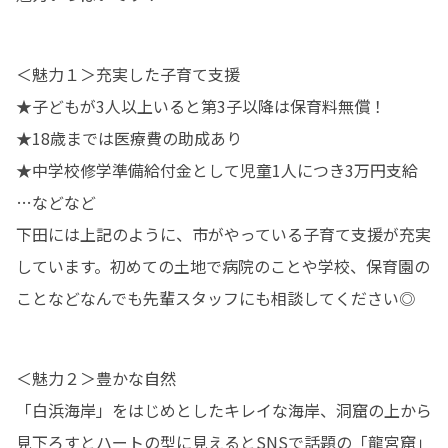
＜魅力１＞充実した子育て支援

★子どもが3人以上いると第3子以降は保育料無償！

★18歳までは医療費の助成あり

★中学校修学準備給付金として児童1人につき3万円支給

…などなど

下田には上記のように、市がやっている子育て支援が充実
しています。初めての土地で病院のことや学校、保育園の
ことなどなんでも先輩スタッフにも相談してください◎
＜魅力２＞豊かな自然

「白浜海岸」をはじめとしたキレイな海岸、洞窟の上から
見下ろすとハートの型に見えるとSNSで話題の「龍宮窟」