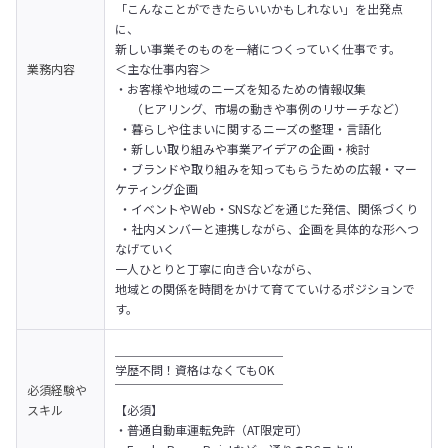
「こんなことができたらいいかもしれない」を出発点
に、

新しい事業そのものを一緒につくっていく仕事です。
業務内容
＜主な仕事内容＞

・お客様や地域のニーズを知るための情報収集

 　（ヒアリング、市場の動きや事例のリサーチなど）

 ・暮らしや住まいに関するニーズの整理・言語化

 ・新しい取り組みや事業アイデアの企画・検討

 ・ブランドや取り組みを知ってもらうための広報・マー
ケティング企画

 ・イベントやWeb・SNSなどを通じた発信、関係づくり

 ・社内メンバーと連携しながら、企画を具体的な形へつ
なげていく
一人ひとりと丁寧に向き合いながら、 

地域との関係を時間をかけて育てていけるポジションで
す。
＿＿＿＿＿＿＿＿＿＿＿＿＿＿

学歴不問！資格はなくてもOK

必須経験や
￣￣￣￣￣￣￣￣￣￣￣￣￣￣

スキル
【必須】

・普通自動車運転免許（AT限定可）
