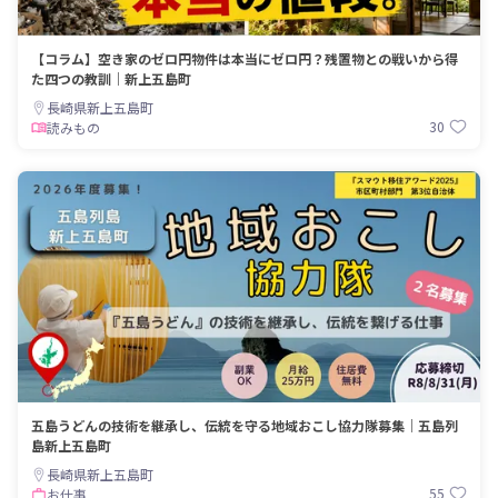
【コラム】空き家のゼロ円物件は本当にゼロ円？残置物との戦いから得
た四つの教訓｜新上五島町
長崎県新上五島町
30
読みもの
五島うどんの技術を継承し、伝統を守る地域おこし協力隊募集｜五島列
島新上五島町
長崎県新上五島町
55
お仕事