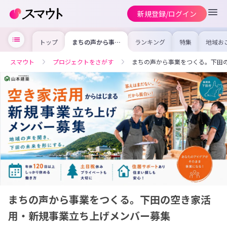
新規登録/ログイン
トップ
まちの声から事業
ランキング
特集
地域お
をつくる。下田の
の求人
空き家活用・新規
を集め
事業立ち上げメン
事内容
スマウト
プロジェクトをさがす
まちの声から事業をつくる。下田
バー募集
を比較
合った
けよう
まちの声から事業をつくる。下田の空き家活
用・新規事業立ち上げメンバー募集