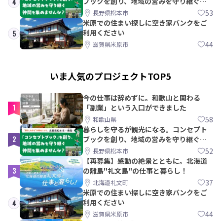
ブックを創り、地域の営みを守り継ぐ仲
4
間を集めませんか？
53
長野県松本市
米原での住まい探しに空き家バンクをご
利用ください
5
44
滋賀県米原市
いま人気のプロジェクトTOP5
今の仕事は辞めずに。和歌山と関わる
1
「副業」という入口ができました
58
和歌山県
暮らしを守るが観光になる。コンセプト
2
ブックを創り、地域の営みを守り継ぐ仲
間を集めませんか？
52
長野県松本市
【再募集】感動の絶景とともに。北海道
3
の離島"礼文島"の仕事と暮らし！
37
北海道礼文町
米原での住まい探しに空き家バンクをご
利用ください
4
44
滋賀県米原市