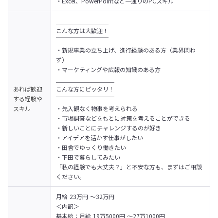
・Excel、PowerPointなど一通りのPCスキル
＿＿＿＿＿＿＿＿＿

こんな方は大歓迎！

￣￣￣￣￣￣￣￣￣

・新規事業の立ち上げ、進行経験のある方（業界問わ
ず）

・マーケティングや広報の知識のある方
＿＿＿＿＿＿＿＿＿＿

あれば歓迎
こんな方にピッタリ！

する経験や
￣￣￣￣￣￣￣￣￣￣

スキル
・先入観なく物事を考えられる

・市場調査などをもとに対策を考えることができる

・新しいことにチャレンジするのが好き

・アイデアを活かす仕事がしたい

・田舎でゆっくり働きたい

・下田で暮らしてみたい
「私の経験でも大丈夫？」と不安な方も、まずはご相談
ください。
月給 23万円 〜32万円
＜内訳＞

基本給：月給 19万5000円 〜27万1000円
