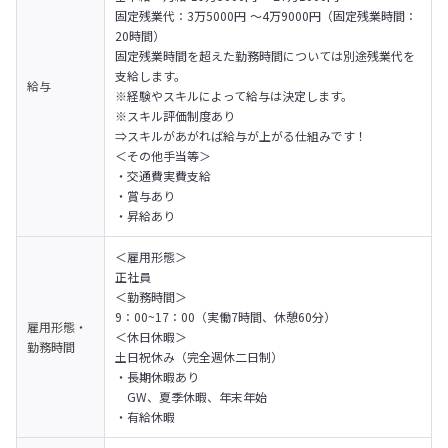
固定残業代：3万5000円 〜4万9000円（固定残業時間：
20時間）

固定残業時間を超えた勤務時間については別途残業代を
支給します。
給与
※経験やスキルによって給与は決定します。

※スキル評価制度あり

⇒スキルがあがれば給与が上がる仕組みです！
＜その他手当等＞

・交通費実費支給

・賞与あり

・昇給あり
＜雇用形態＞

正社員
＜勤務時間＞

9：00~17：00（実働7時間、休憩60分）
雇用形態・
＜休日休暇＞

勤務時間
土日祝休み（完全週休二日制）
・長期休暇あり

　GW、夏季休暇、年末年始

・有給休暇