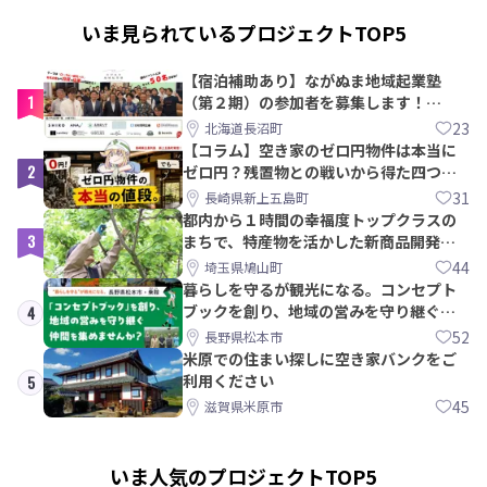
いま見られているプロジェクトTOP5
【宿泊補助あり】ながぬま地域起業塾
1
（第２期）の参加者を募集します！
【8/21〆】
23
北海道長沼町
【コラム】空き家のゼロ円物件は本当に
2
ゼロ円？残置物との戦いから得た四つの
教訓｜新上五島町
31
長崎県新上五島町
都内から１時間の幸福度トップクラスの
3
まちで、特産物を活かした新商品開発＆
PRメンバー募集！
44
埼玉県鳩山町
暮らしを守るが観光になる。コンセプト
ブックを創り、地域の営みを守り継ぐ仲
4
間を集めませんか？
52
長野県松本市
米原での住まい探しに空き家バンクをご
利用ください
5
45
滋賀県米原市
いま人気のプロジェクトTOP5