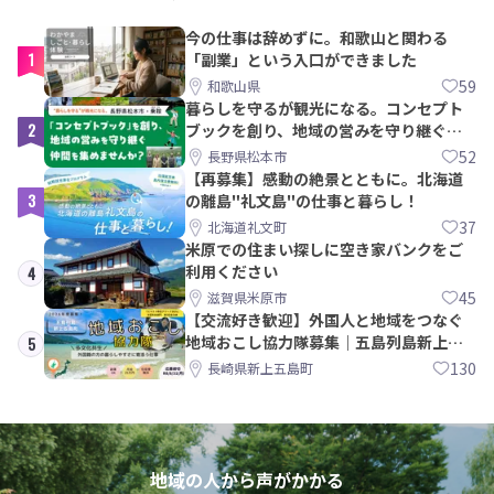
今の仕事は辞めずに。和歌山と関わる
1
「副業」という入口ができました
59
和歌山県
暮らしを守るが観光になる。コンセプト
2
ブックを創り、地域の営みを守り継ぐ仲
間を集めませんか？
52
長野県松本市
【再募集】感動の絶景とともに。北海道
3
の離島"礼文島"の仕事と暮らし！
37
北海道礼文町
米原での住まい探しに空き家バンクをご
利用ください
4
45
滋賀県米原市
【交流好き歓迎】外国人と地域をつなぐ
地域おこし協力隊募集｜五島列島新上五
5
島町
130
長崎県新上五島町
地域の人から声がかかる