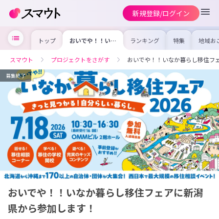
新規登録/ログイン
トップ
おいでや！！いな
ランキング
特集
地域お
か暮らし移住フェ
の求人
アに新潟県から参
を集め
加します！
事内容
スマウト
プロジェクトをさがす
おいでや！！いなか暮らし移住フ
を比較
合った
けよう
募集終了
おいでや！！いなか暮らし移住フェアに新潟
県から参加します！