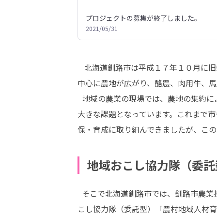
プロジェクトの募集が終了しました。
2021/05/31
   北海道釧路市は平成１７年１０月に旧釧路市・旧阿寒町・旧音別町の１市２町が合併して誕生しました。釧路、阿寒、音別地区の中山間部を
中心に農地が広がり、酪農、肉用牛、馬
  地域の農業の現場では、農地の集約による大規模化、農業機械の導入による省力化が進む一方、農業従事者は高齢化が進み、担い手の確保が
大きな課題となっています。これまで市
保・育成に取り組んできましたが、この
地域おこし協力隊（委託
  そこで北海道釧路市では、釧路市農業担い手育成推進協議会や地域の農業者等と連携し、農村地域人材の確保・定着に取り組む仲間を地域お
こし協力隊（委託型）「農村地域人材育