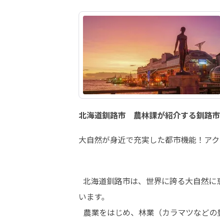
北海道釧路市 農林課が紹介する釧路市
大自然が身近で充実した都市機能！アク
  北海道釧路市は、世界に誇る大自然に恵まれた街であり、東北海道の中核・拠点都市として社会、経済、文化、医療の中心的な機能を担って
います。

  農業をはじめ、林業（カラマツなどの豊富な森林資源）、漁業 （サンマやスケトウダラ、ししゃもなどの豊かな海産物）、観光業、鉱業など