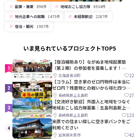
副業・兼業
896件
地域おこし協力隊
6934件
地元企業への就職
1475件
未経験歓迎
2287件
宿泊・観光
1907件
いま見られているプロジェクトTOP5
【宿泊補助あり】ながぬま地域起業塾
1
（第２期）の参加者を募集します！
【8/21〆】
22
北海道長沼町
【コラム】空き家のゼロ円物件は本当に
2
ゼロ円？残置物との戦いから得た四つの
教訓｜新上五島町
27
長崎県新上五島町
【交流好き歓迎】外国人と地域をつなぐ
3
地域おこし協力隊募集｜五島列島新上五
島町
123
長崎県新上五島町
米原での住まい探しに空き家バンクをご
利用ください
4
42
滋賀県米原市