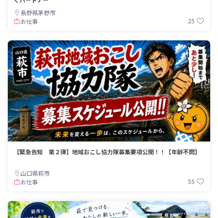
長野県茅野市
25
お仕事
【緊急告知 第２弾】地域おこし協力隊募集要項公開！！【年齢不問】
山口県萩市
55
お仕事