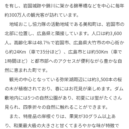
を有し、岩国城跡や錦川に架かる錦帯橋などを中心に毎年
約300万人の観光客が訪れています。

　地域おこし協力隊の活動地域である美和町は、岩国市の
北部に位置し、広島県と隣接しています。人口は約3,600
人。高齢化率は48.7％で岩国市、広島県大竹市の中心街か
ら約24Km（車で35分ほど）、広島市とは約50Km（車で
1時間ほど）と都市部へのアクセスが便利ながら豊かな自
然に恵まれた町です。

　観光の中心となっている弥栄湖周辺には約3,500本の桜
の木が植樹されており、春にはお花見が楽しめます。ダム
敷地内には5つの自然公園があり、初夏には蛍がたくさん
見られ、四季折々の自然に触れることができます。

　また、特産品の岸根ぐりは、果実が30グラム以上あ
り、和栗最大級の大きさと甘くてまろやかな味が特徴で