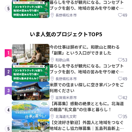
暮らしを守るが観光になる。コンセプト
ブックを創り、地域の営みを守り継ぐ仲
5
間を集めませんか？
49
長野県松本市
いま人気のプロジェクトTOP5
今の仕事は辞めずに。和歌山と関わる
1
「副業」という入口ができました
53
和歌山県
暮らしを守るが観光になる。コンセプト
2
ブックを創り、地域の営みを守り継ぐ仲
間を集めませんか？
49
長野県松本市
米原での住まい探しに空き家バンクをご
3
利用ください
42
滋賀県米原市
【再募集】感動の絶景とともに。北海道
の離島"礼文島"の仕事と暮らし！
4
35
北海道礼文町
【交流好き歓迎】外国人と地域をつなぐ
地域おこし協力隊募集｜五島列島新上五
5