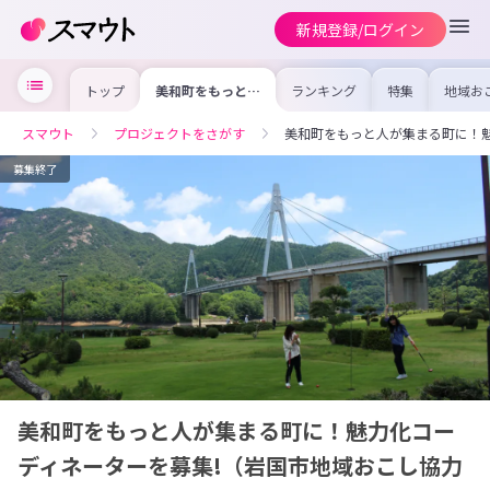
新規登録/ログイン
トップ
美和町をもっと人
ランキング
特集
地域お
が集まる町に！魅
の求人
力化コーディネー
を集め
ターを募集!（岩
事内容
スマウト
プロジェクトをさがす
美和町をもっと人が集まる町に！
国市地域おこし協
を比較
力隊）
合った
けよう
募集終了
美和町をもっと人が集まる町に！魅力化コー
ディネーターを募集!（岩国市地域おこし協力