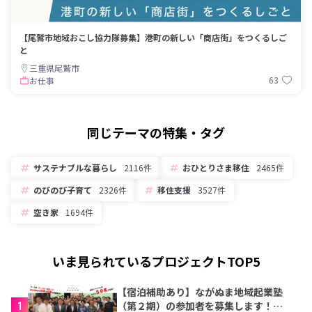
【尾鷲市地域おこし協力隊募集】港町の新しい「商店街」をつくるしご
と
三重県尾鷲市
63
お仕事
同じテーマの特集・タグ
サステナブルな暮らし
2116件
おひとりさま移住
2465件
のびのび子育て
2326件
移住支援
3527件
空き家
1694件
いま見られているプロジェクトTOP5
【宿泊補助あり】ながぬま地域起業塾
1
（第２期）の参加者を募集します！