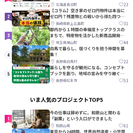
【8/21〆】
23
北海道長沼町
【コラム】空き家のゼロ円物件は本当に
2
ゼロ円？残置物との戦いから得た四つの
教訓｜新上五島町
31
長崎県新上五島町
都内から１時間の幸福度トップクラスの
3
まちで、特産物を活かした新商品開発＆
PRメンバー募集！
44
埼玉県鳩山町
白馬で暮らし、宿づくりを担う仲間を募
集！
4
22
長野県白馬村
暮らしを守るが観光になる。コンセプト
ブックを創り、地域の営みを守り継ぐ仲
5
間を集めませんか？
53
長野県松本市
いま人気のプロジェクトTOP5
今の仕事は辞めずに。和歌山と関わる
1
「副業」という入口ができました
61
和歌山県
東京から24時間。世界自然遺産・小笠原