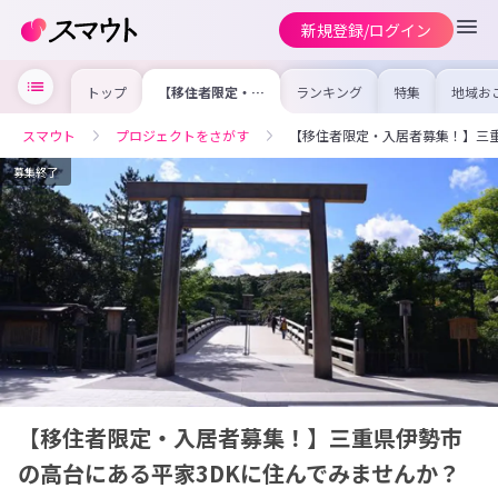
新規登録/ログイン
トップ
【移住者限定・入
ランキング
特集
地域お
居者募集！】三重
の求人
県伊勢市の高台に
を集め
ある平家3DKに住
事内容
スマウト
プロジェクトをさがす
【移住者限定・入居者募集！】三重
んでみませんか？
を比較
合った
けよう
募集終了
【移住者限定・入居者募集！】三重県伊勢市
の高台にある平家3DKに住んでみませんか？