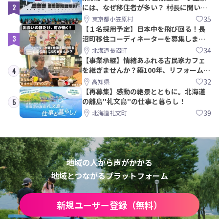
2
には、なぜ移住者が多い？ 村長に聞いて
みた
35
東京都小笠原村
【１名採用予定】日本中を飛び回る！長
3
沼町移住コーディネーターを募集しま
す！
34
北海道長沼町
【事業承継】情緒あふれる古民家カフェ
を継ぎませんか？築100年、リフォームか
4
ら約10年！
32
高知県
【再募集】感動の絶景とともに。北海道
の離島"礼文島"の仕事と暮らし！
5
39
北海道礼文町
地域の人から声がかかる
地域とつながるプラットフォーム
新規ユーザー登録（無料）