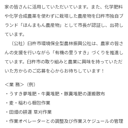
家の皆さんに活用していただいています。また、化学肥料
や化学合成農薬を使わずに栽培した農産物を臼杵市独自ブ
ランド「ほんまもん農産物」として市長が認証し、出荷し
ています。

　（公社）臼杵市環境保全型農林振興公社は、農家の皆さ
んの支援を行いながら「有機の里うすき」づくりを推進し
ています。臼杵市の取り組みと農業に興味を持っていただ
いた方からのご応募を心からお待ちしています！
＜業 務＞（例）

・うすき夢堆肥・牛糞堆肥・豚糞堆肥の運搬散布

・麦・稲わら梱包作業

・田畑の耕運 草刈作業

・作業オペレーターとの調整及び作業スケジュールの管理
