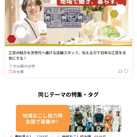
工芸の魅力を次世代へ届ける店舗スタッフ。伝える力で日本の工芸を元
気にする！
大分県大分市
13
お仕事
同じテーマの特集・タグ
農的暮らし
2766件
地域おこし協力隊
6946件