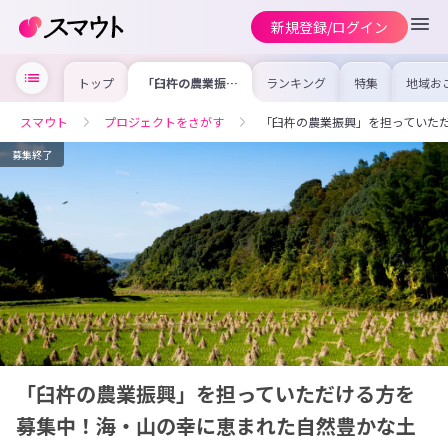
新規登録/ログイン
トップ
「臼杵の農業振
ランキング
特集
地域お
興」を担っていた
の求人
だける方を募集
を集め
中！海・山の幸に
事内容
スマウト
プロジェクトをさがす
「臼杵の農業振興」を担っていた
恵まれた自然豊か
を比較
な土地で「有機の
合った
里うすき」づくり
けよう
募集終了
をしませんか？/
地域おこし協力隊
「臼杵の農業振興」を担っていただける方を
募集中！海・山の幸に恵まれた自然豊かな土