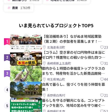
農業
1763件
いま見られているプロジェクトTOP5
【宿泊補助あり】ながぬま地域起業塾
1
（第２期）の参加者を募集します！
【8/21〆】
23
北海道長沼町
【コラム】空き家のゼロ円物件は本当に
2
ゼロ円？残置物との戦いから得た四つの
教訓｜新上五島町
31
長崎県新上五島町
都内から１時間の幸福度トップクラスの
3
まちで、特産物を活かした新商品開発＆
PRメンバー募集！
44
埼玉県鳩山町
白馬で暮らし、宿づくりを担う仲間を募
集！
4
21
長野県白馬村
暮らしを守るが観光になる。コンセプト
ブックを創り、地域の営みを守り継ぐ仲
5
間を集めませんか？
52
長野県松本市