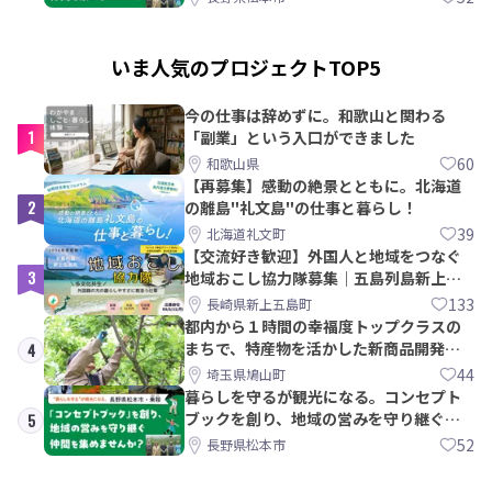
いま人気のプロジェクトTOP5
今の仕事は辞めずに。和歌山と関わる
1
「副業」という入口ができました
60
和歌山県
【再募集】感動の絶景とともに。北海道
2
の離島"礼文島"の仕事と暮らし！
39
北海道礼文町
【交流好き歓迎】外国人と地域をつなぐ
3
地域おこし協力隊募集｜五島列島新上五
島町
133
長崎県新上五島町
都内から１時間の幸福度トップクラスの
まちで、特産物を活かした新商品開発＆
4
PRメンバー募集！
44
埼玉県鳩山町
暮らしを守るが観光になる。コンセプト
ブックを創り、地域の営みを守り継ぐ仲
5
間を集めませんか？
52
長野県松本市