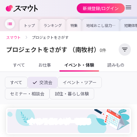
新規登録/ログイン
トップ
ランキング
特集
地域おこし協力隊
短期体
の求人やイベント
り〜数
を集めました！仕
域を知
事内容や募集条件
し移住
スマウト
プロジェクトをさがす
を比較して自分に
期体験
合った地域を見つ
けよう
プロジェクトをさがす
（南牧村）
0件
すべて
お仕事
イベント・体験
読みもの
すべて
交流会
イベント・ツアー
セミナー・相談会
試住・暮らし体験
イベントカレンダーを見る