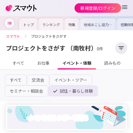
新規登録/ログイン
トップ
ランキング
特集
地域おこし協力隊
短期体
の求人やイベント
り〜数
を集めました！仕
域を知
事内容や募集条件
し移住
スマウト
プロジェクトをさがす
を比較して自分に
期体験
合った地域を見つ
けよう
プロジェクトをさがす
（南牧村）
0件
すべて
お仕事
イベント・体験
読みもの
すべて
交流会
イベント・ツアー
セミナー・相談会
試住・暮らし体験
イベントカレンダーを見る