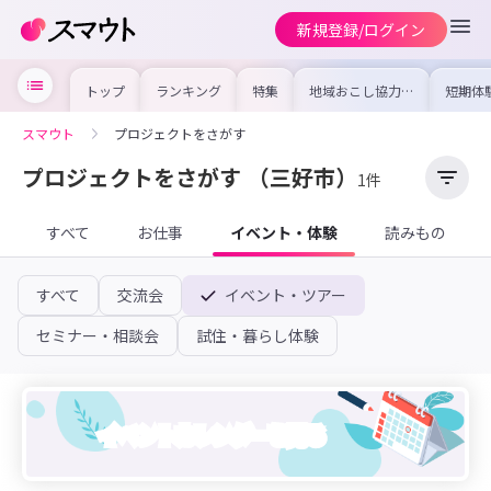
新規登録/ログイン
トップ
ランキング
特集
地域おこし協力隊
短期体
の求人やイベント
り〜数
を集めました！仕
域を知
事内容や募集条件
し移住
スマウト
プロジェクトをさがす
を比較して自分に
期体験
合った地域を見つ
けよう
プロジェクトをさがす
（三好市）
1件
すべて
お仕事
イベント・体験
読みもの
すべて
交流会
イベント・ツアー
セミナー・相談会
試住・暮らし体験
イベントカレンダーを見る