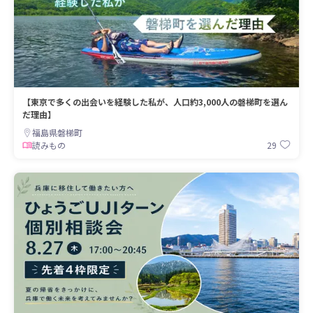
【東京で多くの出会いを経験した私が、人口約3,000人の磐梯町を選ん
だ理由】
福島県磐梯町
29
読みもの