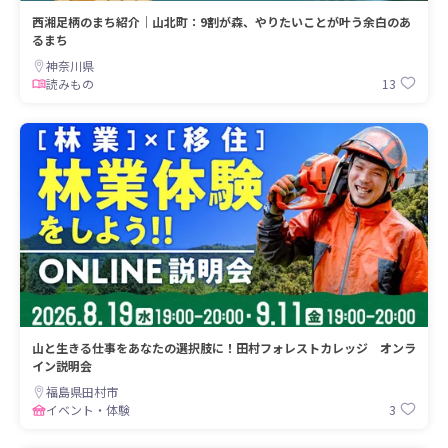
西湘足柄のまち紹介｜山北町：9割が森、やりたいことが叶う余白のあ
るまち
神奈川県
13
読みもの
山と生きる仕事をあなたの選択肢に！田村フォレストカレッジ オンラ
イン説明会
福島県田村市
3
イベント・体験