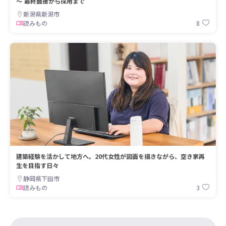
～ 最終面接から採用まで
新潟県新潟市
8
読みもの
建築経験を活かして地方へ。20代女性が図面を描きながら、空き家再
生を目指す日々
静岡県下田市
3
読みもの