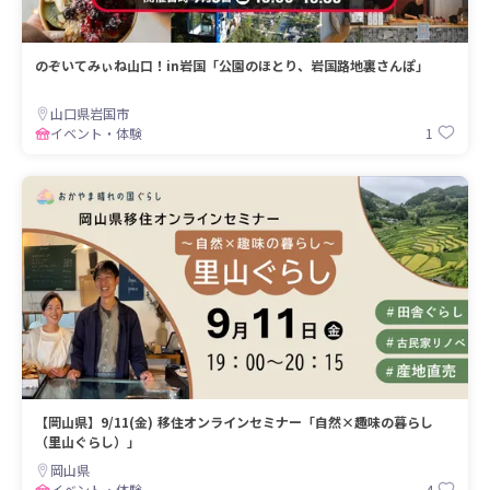
のぞいてみぃね山口！in岩国「公園のほとり、岩国路地裏さんぽ」
山口県岩国市
1
イベント・体験
【岡山県】9/11(金) 移住オンラインセミナー「自然×趣味の暮らし
（里山ぐらし）」
岡山県
4
イベント・体験