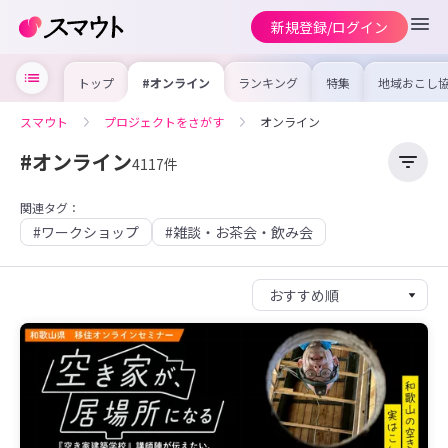
新規登録/ログイン
トップ
#オンライン
ランキング
特集
地域おこし
の求人やイ
を集めまし
事内容や募
スマウト
プロジェクトをさがす
オンライン
を比較して
合った地域
けよう
#オンライン
4117件
関連タグ：
#ワークショップ
#雑談・お茶会・飲み会