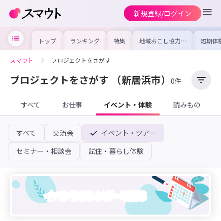
新規登録/ログイン
トップ
ランキング
特集
地域おこし協力隊
短期体
の求人やイベント
り〜数
を集めました！仕
域を知
事内容や募集条件
し移住
スマウト
プロジェクトをさがす
を比較して自分に
期体験
合った地域を見つ
けよう
プロジェクトをさがす
（新居浜市）
0件
すべて
お仕事
イベント・体験
読みもの
すべて
交流会
イベント・ツアー
セミナー・相談会
試住・暮らし体験
イベントカレンダーを見る