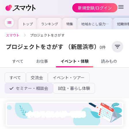
新規登録/ログイン
トップ
ランキング
特集
地域おこし協力隊
短期体
の求人やイベント
り〜数
を集めました！仕
域を知
事内容や募集条件
し移住
スマウト
プロジェクトをさがす
を比較して自分に
期体験
合った地域を見つ
けよう
プロジェクトをさがす
（新居浜市）
0件
すべて
お仕事
イベント・体験
読みもの
すべて
交流会
イベント・ツアー
セミナー・相談会
試住・暮らし体験
イベントカレンダーを見る