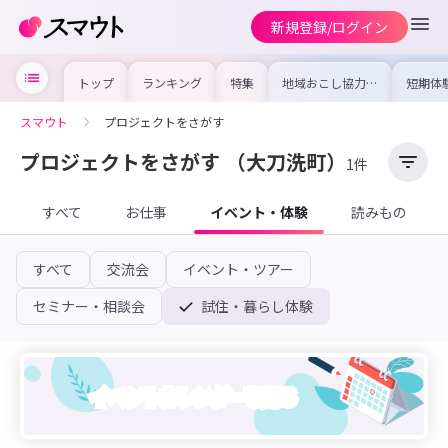
新規登録/ログイン
トップ
ランキング
特集
地域おこし協力隊
短期体
の求人やイベント
り〜数
を集めました！仕
域を知
事内容や募集条件
し移住
スマウト
プロジェクトをさがす
を比較して自分に
期体験
合った地域を見つ
けよう
プロジェクトをさがす
（大刀洗町）
1件
すべて
お仕事
イベント・体験
読みもの
すべて
交流会
イベント・ツアー
セミナー・相談会
試住・暮らし体験
イベントカレンダーを見る