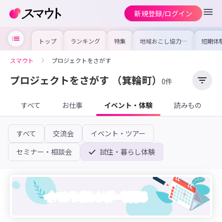
新規登録/ログイン
トップ
ランキング
特集
地域おこし協力隊
短期体
の求人やイベント
り〜数
を集めました！仕
域を知
事内容や募集条件
し移住
スマウト
プロジェクトをさがす
を比較して自分に
期体験
合った地域を見つ
けよう
プロジェクトをさがす
（箕輪町）
0件
すべて
お仕事
イベント・体験
読みもの
すべて
交流会
イベント・ツアー
セミナー・相談会
試住・暮らし体験
イベントカレンダーを見る