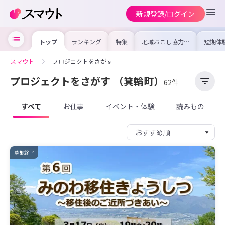
新規登録/ログイン
トップ
ランキング
特集
地域おこし協力隊
短期体
の求人やイベント
り〜数
を集めました！仕
域を知
事内容や募集条件
し移住
スマウト
プロジェクトをさがす
を比較して自分に
期体験
合った地域を見つ
けよう
プロジェクトをさがす
（箕輪町）
62件
すべて
お仕事
イベント・体験
読みもの
募集終了