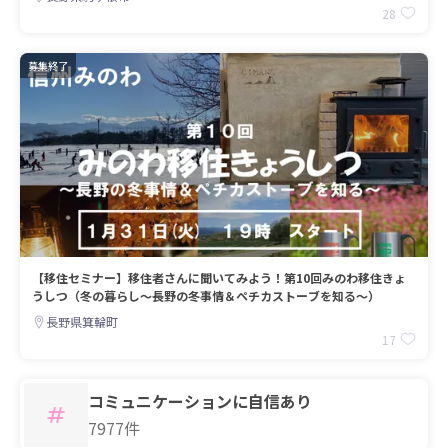
28
募集終了
【移住セミナー】移住者さんに聞いてみよう！第10回みのわ移住きょ
うしつ（冬の暮らし～長野の冬事情＆ペチカストーブを知る～）
長野県箕輪町
17
コミュニケーションに自信あり
7977件