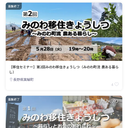
募集終了
【移住セミナー】第2回みのわ移住きょうしつ（みのわ町流 農ある暮ら
し）
長野県箕輪町
4
募集終了