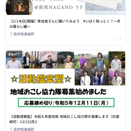
【1/14(日)開催】移住者さんに聞いてみよう #いほく知っとく？～冬
の暮らし編～
長野県箕輪町
1
募集終了
【活動提案型】令和６年度採用 地域おこし協力隊を募集します（応募
締切：12/11(月)）
長野県箕輪町