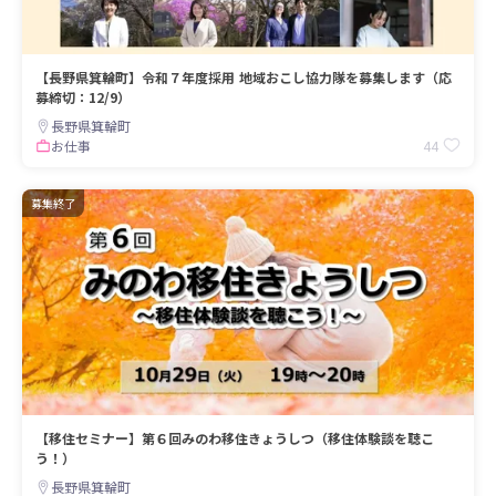
【長野県箕輪町】令和７年度採用 地域おこし協力隊を募集します（応
募締切：12/9）
長野県箕輪町
44
お仕事
募集終了
【移住セミナー】第６回みのわ移住きょうしつ（移住体験談を聴こ
う！）
長野県箕輪町