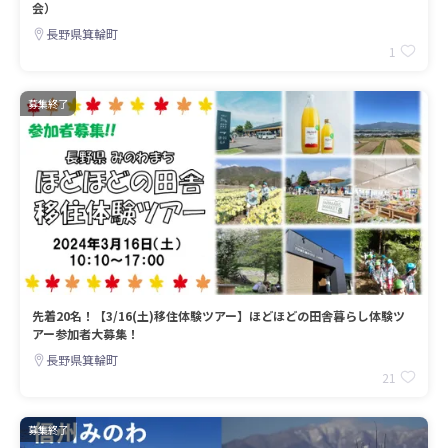
会）
長野県箕輪町
1
募集終了
先着20名！【3/16(土)移住体験ツアー】ほどほどの田舎暮らし体験ツ
アー参加者大募集！
長野県箕輪町
21
募集終了