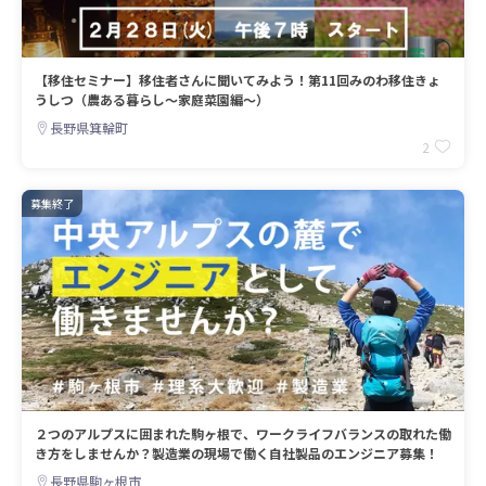
【移住セミナー】移住者さんに聞いてみよう！第11回みのわ移住きょ
うしつ（農ある暮らし～家庭菜園編～）
長野県箕輪町
2
募集終了
２つのアルプスに囲まれた駒ヶ根で、ワークライフバランスの取れた働
き方をしませんか？製造業の現場で働く自社製品のエンジニア募集！
長野県駒ヶ根市