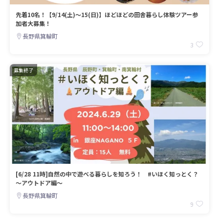
先着10名！【9/14(土)～15(日)】ほどほどの田舎暮らし体験ツアー参
加者大募集！
長野県箕輪町
3
募集終了
[6/28 11時]自然の中で遊べる暮らしを知ろう！ #いほく知っとく？
～アウトドア編～
長野県箕輪町
9