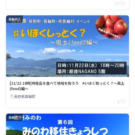
17
募集終了
[11/22 18時]特産品を食べて地域を知ろう #いほく知っとく？～風土
(food)編～
長野県箕輪町
3
募集終了