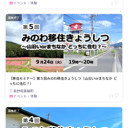
1
イベント・体験
募集終了
【移住セミナー】第５回みのわ移住きょうしつ（山沿いorまちなか ど
っちに住む？）
長野県箕輪町
13
イベント・体験
募集終了