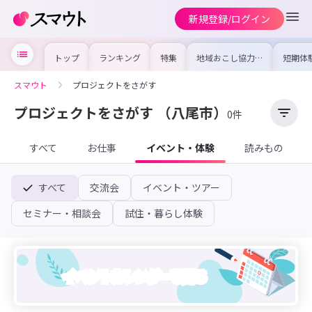
新規登録/ログイン
トップ
ランキング
特集
地域おこし協力隊
短期体
の求人やイベント
り〜数
を集めました！仕
域を知
事内容や募集条件
し移住
スマウト
プロジェクトをさがす
を比較して自分に
期体験
合った地域を見つ
けよう
プロジェクトをさがす
（八尾市）
0件
すべて
お仕事
イベント・体験
読みもの
すべて
交流会
イベント・ツアー
セミナー・相談会
試住・暮らし体験
イベントカレンダーを見る