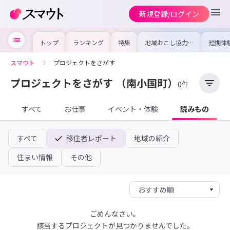
新規登録/ログイン
トップ
ランキング
特集
地域おこし協力隊
短期体
の求人やイベント
り〜数
を集めました！仕
域を知
事内容や募集条件
し移住
スマウト
プロジェクトをさがす
を比較して自分に
期体験
合った地域を見つ
けよう
プロジェクトをさがす
（南小国町）
0件
すべて
お仕事
イベント・体験
読みもの
すべて
移住者レポート
地域の紹介
住まい情報
その他
ごめんなさい。
該当するプロジェクトが見つかりませんでした。