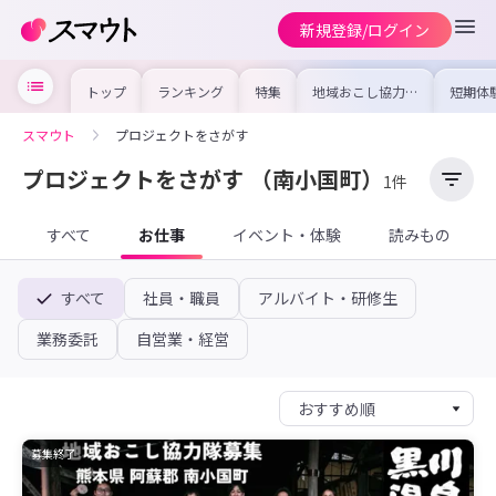
新規登録/ログイン
トップ
ランキング
特集
地域おこし協力隊
短期体
の求人やイベント
り〜数
を集めました！仕
域を知
事内容や募集条件
し移住
スマウト
プロジェクトをさがす
を比較して自分に
期体験
合った地域を見つ
けよう
プロジェクトをさがす
（南小国町）
1件
すべて
お仕事
イベント・体験
読みもの
すべて
社員・職員
アルバイト・研修生
業務委託
自営業・経営
募集終了