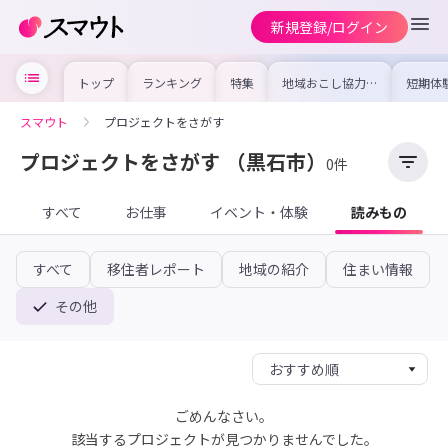
新規登録/ログイン
トップ
ランキング
特集
地域おこし協力隊
短期体
の求人やイベント
り〜数
を集めました！仕
域を知
事内容や募集条件
し移住
スマウト
プロジェクトをさがす
を比較して自分に
期体験
合った地域を見つ
けよう
プロジェクトをさがす
（黒石市）
0件
すべて
お仕事
イベント・体験
読みもの
すべて
移住者レポート
地域の紹介
住まい情報
その他
ごめんなさい。
該当するプロジェクトが見つかりませんでした。