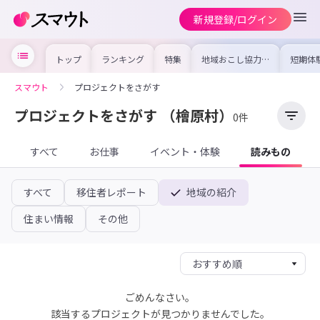
新規登録/ログイン
トップ
ランキング
特集
地域おこし協力隊
短期体
の求人やイベント
り〜数
を集めました！仕
域を知
事内容や募集条件
し移住
スマウト
プロジェクトをさがす
を比較して自分に
期体験
合った地域を見つ
けよう
プロジェクトをさがす
（檜原村）
0件
すべて
お仕事
イベント・体験
読みもの
すべて
移住者レポート
地域の紹介
住まい情報
その他
ごめんなさい。
該当するプロジェクトが見つかりませんでした。