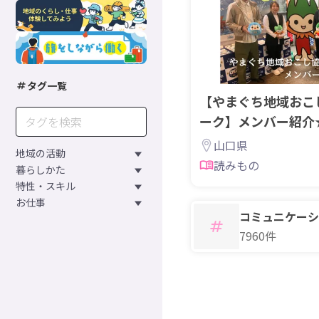
タグ一覧
【やまぐち地域おこ
ーク】メンバー紹介★
輔理事
山口県
地域の活動
読みもの
暮らしかた
特性・スキル
お仕事
コミュニケーシ
7960件