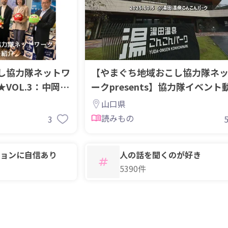
し協力隊ネットワ
【やまぐち地域おこし協力隊ネ
VOL.3：中岡佑
ークpresents】協力隊イベント
公開中！
山口県
読みもの
3
ョンに自信あり
人の話を聞くのが好き
5390件