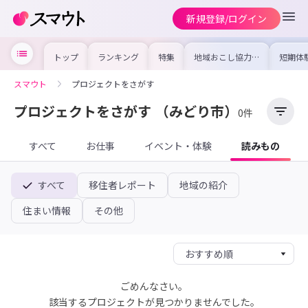
新規登録/ログイン
トップ
ランキング
特集
地域おこし協力隊
短期体
の求人やイベント
り〜数
を集めました！仕
域を知
事内容や募集条件
し移住
スマウト
プロジェクトをさがす
を比較して自分に
期体験
合った地域を見つ
けよう
プロジェクトをさがす
（みどり市）
0件
すべて
お仕事
イベント・体験
読みもの
すべて
移住者レポート
地域の紹介
住まい情報
その他
ごめんなさい。
該当するプロジェクトが見つかりませんでした。