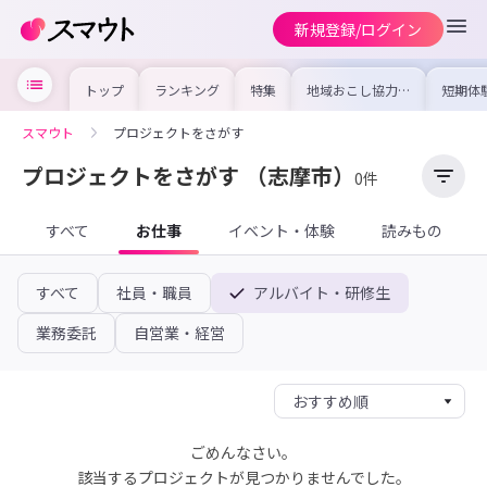
新規登録/ログイン
トップ
ランキング
特集
地域おこし協力隊
短期体
の求人やイベント
り〜数
を集めました！仕
域を知
事内容や募集条件
し移住
スマウト
プロジェクトをさがす
を比較して自分に
期体験
合った地域を見つ
けよう
プロジェクトをさがす
（志摩市）
0件
すべて
お仕事
イベント・体験
読みもの
すべて
社員・職員
アルバイト・研修生
業務委託
自営業・経営
ごめんなさい。
該当するプロジェクトが見つかりませんでした。