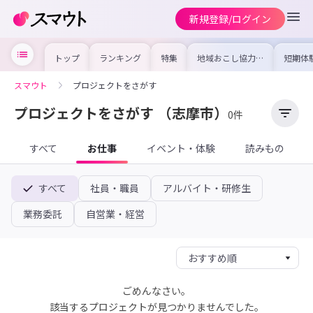
新規登録/ログイン
トップ
ランキング
特集
地域おこし協力隊
短期体
の求人やイベント
り〜数
を集めました！仕
域を知
事内容や募集条件
し移住
スマウト
プロジェクトをさがす
を比較して自分に
期体験
合った地域を見つ
けよう
プロジェクトをさがす
（志摩市）
0件
すべて
お仕事
イベント・体験
読みもの
すべて
社員・職員
アルバイト・研修生
業務委託
自営業・経営
ごめんなさい。
該当するプロジェクトが見つかりませんでした。